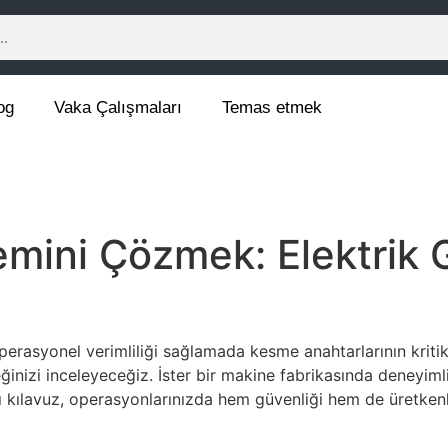
og
Vaka Çalışmaları
Temas etmek
ini Çözmek: Elektrik Gü
erasyonel verimliliği sağlamada kesme anahtarlarının kritik 
ceğinizi inceleyeceğiz. İster bir makine fabrikasında deneyiml
ılavuz, operasyonlarınızda hem güvenliği hem de üretkenliği 