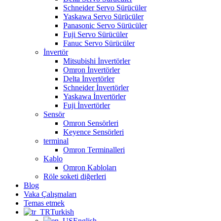
Schneider Servo Sürücüler
Yaskawa Servo Sürücüler
Panasonic Servo Sürücüler
Fuji Servo Sürücüler
Fanuc Servo Sürücüler
İnvertör
Mitsubishi İnvertörler
Omron İnvertörler
Delta İnvertörler
Schneider İnvertörler
Yaskawa İnvertörler
Fuji İnvertörler
Sensör
Omron Sensörleri
Keyence Sensörleri
terminal
Omron Terminalleri
Kablo
Omron Kabloları
Röle soketi diğerleri
Blog
Vaka Çalışmaları
Temas etmek
Turkish
English