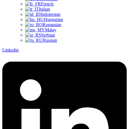
French
Italian
Indonesian
Hungarian
Romanian
Malay
Serbian
Russian
Linkedin