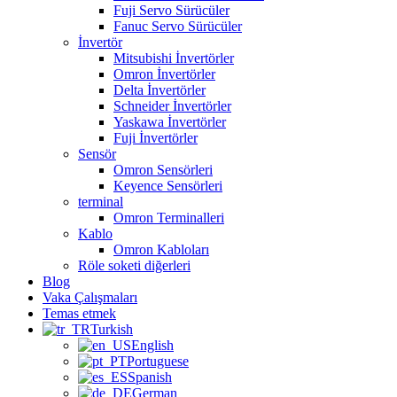
Fuji Servo Sürücüler
Fanuc Servo Sürücüler
İnvertör
Mitsubishi İnvertörler
Omron İnvertörler
Delta İnvertörler
Schneider İnvertörler
Yaskawa İnvertörler
Fuji İnvertörler
Sensör
Omron Sensörleri
Keyence Sensörleri
terminal
Omron Terminalleri
Kablo
Omron Kabloları
Röle soketi diğerleri
Blog
Vaka Çalışmaları
Temas etmek
Turkish
English
Portuguese
Spanish
German