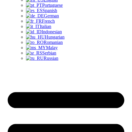
Portuguese
Spanish
German
French
Italian
Indonesian
Hungarian
Romanian
Malay
Serbian
Russian