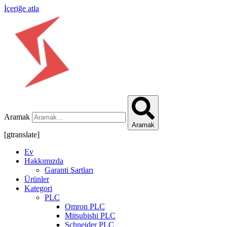
İçeriğe atla
Aramak
Aramak
[gtranslate]
Ev
Hakkımızda
Garanti Şartları
Ürünler
Kategori
PLC
Omron PLC
Mitsubishi PLC
Schneider PLC