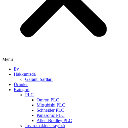
Menü
Ev
Hakkımızda
Garanti Şartları
Ürünler
Kategori
PLC
Omron PLC
Mitsubishi PLC
Schneider PLC
Panasonic PLC
Allen-Bradley PLC
İnsan-makine arayüzü