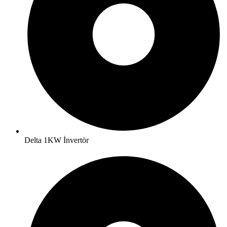
Delta 1KW İnvertör