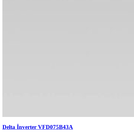
Delta İnverter VFD075B43A