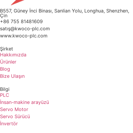
B557, Güney İnci Binası, Sanlian Yolu, Longhua, Shenzhen,
Çin
+86 755 81481609
satış@kwoco-plc.com
www.kwoco-plc.com
Şirket
Hakkımızda
Ürünler
Blog
Bize Ulaşın
Bilgi
PLC
İnsan-makine arayüzü
Servo Motor
Servo Sürücü
İnvertör