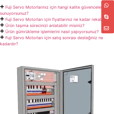
Fuji Servo Motorlarınız için hangi kalite güvencelerini
sunuyorsunuz?
Fuji Servo Motorları için fiyatlarınız ne kadar rekabetçi?
Ürün taşıma sürecinizi anlatabilir misiniz?
Ürün gümrükleme işlemlerini nasıl yapıyorsunuz?
Fuji Servo Motorları için satış sonrası desteğiniz ne
kadardır?