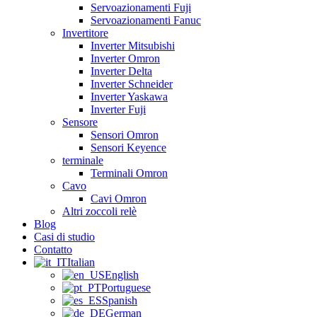
Servoazionamenti Fuji
Servoazionamenti Fanuc
Invertitore
Inverter Mitsubishi
Inverter Omron
Inverter Delta
Inverter Schneider
Inverter Yaskawa
Inverter Fuji
Sensore
Sensori Omron
Sensori Keyence
terminale
Terminali Omron
Cavo
Cavi Omron
Altri zoccoli relè
Blog
Casi di studio
Contatto
Italian
English
Portuguese
Spanish
German