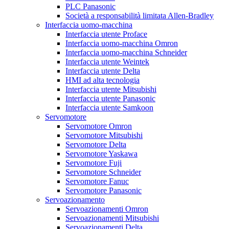
PLC Panasonic
Società a responsabilità limitata Allen-Bradley
Interfaccia uomo-macchina
Interfaccia utente Proface
Interfaccia uomo-macchina Omron
Interfaccia uomo-macchina Schneider
Interfaccia utente Weintek
Interfaccia utente Delta
HMI ad alta tecnologia
Interfaccia utente Mitsubishi
Interfaccia utente Panasonic
Interfaccia utente Samkoon
Servomotore
Servomotore Omron
Servomotore Mitsubishi
Servomotore Delta
Servomotore Yaskawa
Servomotore Fuji
Servomotore Schneider
Servomotore Fanuc
Servomotore Panasonic
Servoazionamento
Servoazionamenti Omron
Servoazionamenti Mitsubishi
Servoazionamenti Delta