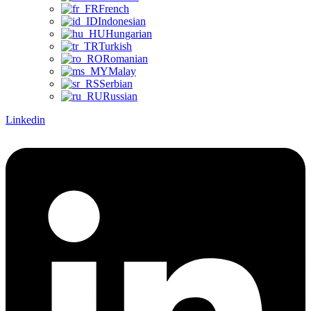
French
Indonesian
Hungarian
Turkish
Romanian
Malay
Serbian
Russian
Linkedin