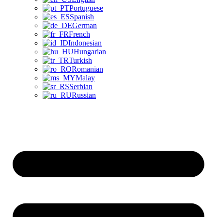
Portuguese
Spanish
German
French
Indonesian
Hungarian
Turkish
Romanian
Malay
Serbian
Russian