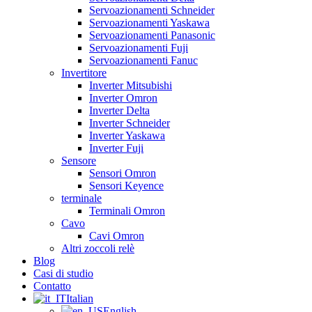
Servoazionamenti Schneider
Servoazionamenti Yaskawa
Servoazionamenti Panasonic
Servoazionamenti Fuji
Servoazionamenti Fanuc
Invertitore
Inverter Mitsubishi
Inverter Omron
Inverter Delta
Inverter Schneider
Inverter Yaskawa
Inverter Fuji
Sensore
Sensori Omron
Sensori Keyence
terminale
Terminali Omron
Cavo
Cavi Omron
Altri zoccoli relè
Blog
Casi di studio
Contatto
Italian
English