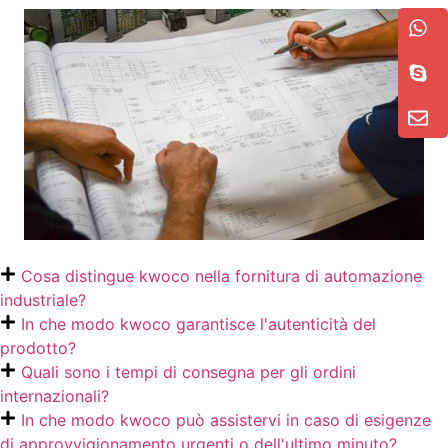
Cosa distingue kwoco nella fornitura di automazione
industriale?
In che modo kwoco garantisce l'autenticità del
prodotto?
Quali sono i tempi di consegna per gli ordini
internazionali?
In che modo kwoco può assistervi in caso di esigenze
di approvvigionamento urgenti o dell'ultimo minuto?