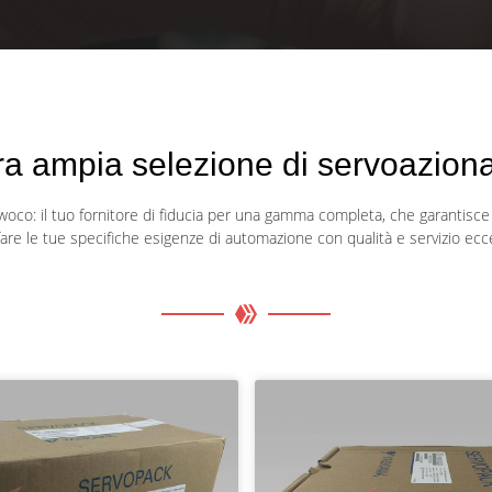
tra ampia selezione di servoazio
woco: il tuo fornitore di fiducia per una gamma completa, che garantisce
are le tue specifiche esigenze di automazione con qualità e servizio ecce