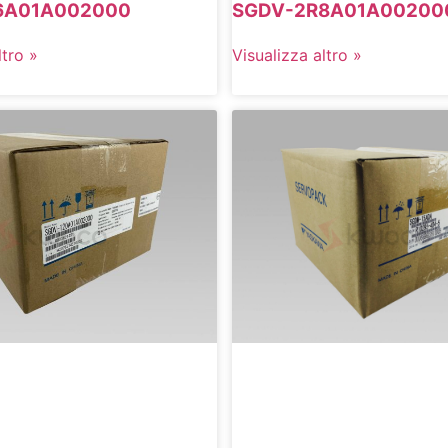
6A01A002000
SGDV-2R8A01A00200
ltro »
Visualizza altro »