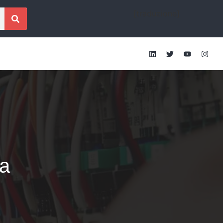
[traduzione]
a