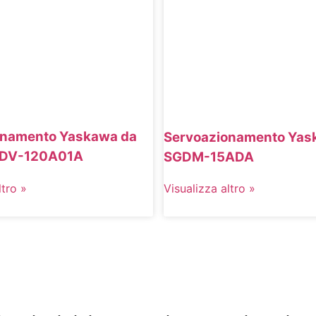
onamento Yaskawa da
Servoazionamento Yas
GDV-120A01A
SGDM-15ADA
ltro »
Visualizza altro »