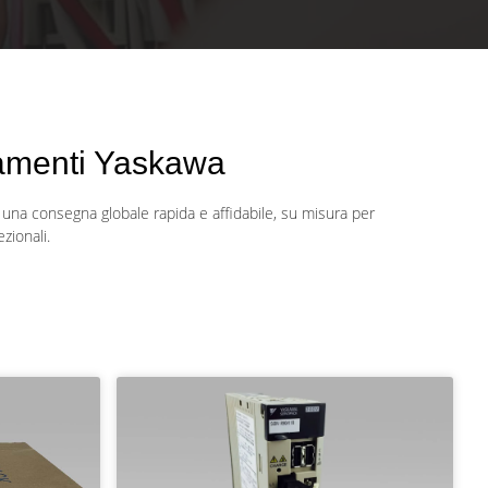
namenti Yaskawa
 una consegna globale rapida e affidabile, su misura per
zionali.