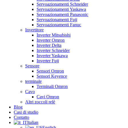
Servoazionamenti Schneider
Servoazionamenti Yaskawa
Servoazionamenti Panasonic
Servoazionamenti Fuji
Servoazionamenti Fanuc
Invertitore
Inverter Mitsubishi
Inverter Omron
Inverter Delta
Inverter Schneider
Inverter Yaskawa
Inverter Fuji
Sensore
Sensori Omron
Sensori Keyence
terminale
Terminali Omron
Cavo
Cavi Omron
Altri zoccoli relè
Blog
Casi di studio
Contatto
Italian
English