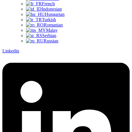
French
Indonesian
Hungarian
Turkish
Romanian
Malay
Serbian
Russian
Linkedin