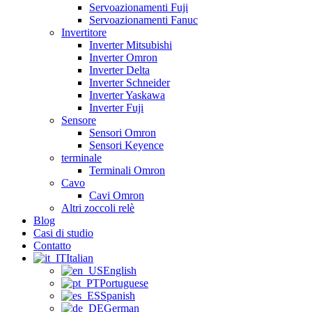
Servoazionamenti Fuji
Servoazionamenti Fanuc
Invertitore
Inverter Mitsubishi
Inverter Omron
Inverter Delta
Inverter Schneider
Inverter Yaskawa
Inverter Fuji
Sensore
Sensori Omron
Sensori Keyence
terminale
Terminali Omron
Cavo
Cavi Omron
Altri zoccoli relè
Blog
Casi di studio
Contatto
Italian
English
Portuguese
Spanish
German