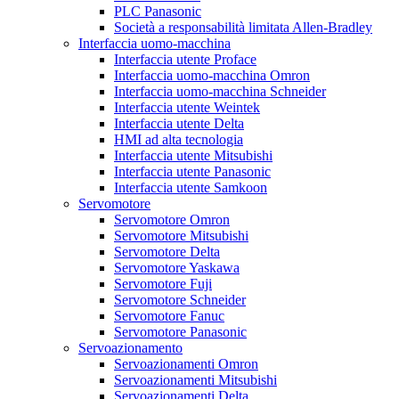
PLC Panasonic
Società a responsabilità limitata Allen-Bradley
Interfaccia uomo-macchina
Interfaccia utente Proface
Interfaccia uomo-macchina Omron
Interfaccia uomo-macchina Schneider
Interfaccia utente Weintek
Interfaccia utente Delta
HMI ad alta tecnologia
Interfaccia utente Mitsubishi
Interfaccia utente Panasonic
Interfaccia utente Samkoon
Servomotore
Servomotore Omron
Servomotore Mitsubishi
Servomotore Delta
Servomotore Yaskawa
Servomotore Fuji
Servomotore Schneider
Servomotore Fanuc
Servomotore Panasonic
Servoazionamento
Servoazionamenti Omron
Servoazionamenti Mitsubishi
Servoazionamenti Delta