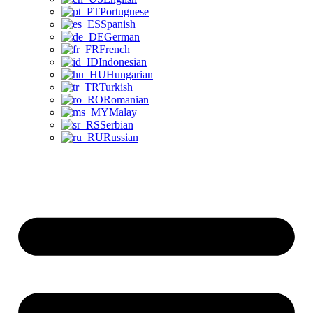
Portuguese
Spanish
German
French
Indonesian
Hungarian
Turkish
Romanian
Malay
Serbian
Russian