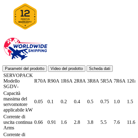
Parametri del prodotto
Video del prodotto
Scheda dati
SERVOPACK
Modello
R70A
R90A
1R6A
2R8A
3R8A
5R5A
7R6A
120A
SGDV-
Capacità
massima del
0.05
0.1
0.2
0.4
0.5
0.75
1.0
1.5
servomotore
applicabile kW
Corrente di
uscita continua
0.66
0.91
1.6
2.8
3.8
5.5
7.6
11.6
Arms
Corrente di