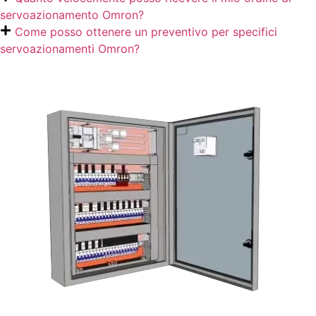
servoazionamento Omron?
Come posso ottenere un preventivo per specifici
servoazionamenti Omron?