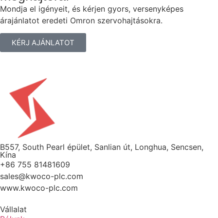
Mondja el igényeit, és kérjen gyors, versenyképes
árajánlatot eredeti Omron szervohajtásokra.
KÉRJ AJÁNLATOT
B557, South Pearl épület, Sanlian út, Longhua, Sencsen,
Kína
+86 755 81481609
sales@kwoco-plc.com
www.kwoco-plc.com
Vállalat