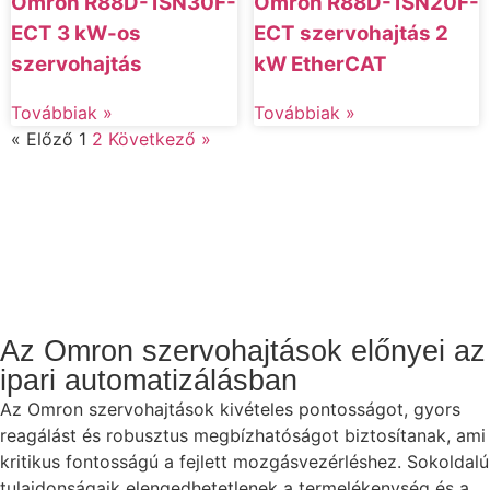
Omron R88D-1SN30F-
Omron R88D-1SN20F-
ECT 3 kW-os
ECT szervohajtás 2
szervohajtás
kW EtherCAT
Továbbiak »
Továbbiak »
« Előző
1
2
Következő »
Az Omron szervohajtások előnyei az
ipari automatizálásban
Az Omron szervohajtások kivételes pontosságot, gyors
reagálást és robusztus megbízhatóságot biztosítanak, ami
kritikus fontosságú a fejlett mozgásvezérléshez. Sokoldalú
tulajdonságaik elengedhetetlenek a termelékenység és a