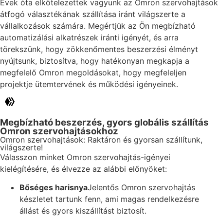
Évek óta elkötelezettek vagyunk az Omron szervohajtások
átfogó választékának szállítása iránt világszerte a
vállalkozások számára. Megértjük az Ön megbízható
automatizálási alkatrészek iránti igényét, és arra
törekszünk, hogy zökkenőmentes beszerzési élményt
nyújtsunk, biztosítva, hogy hatékonyan megkapja a
megfelelő Omron megoldásokat, hogy megfeleljen
projektje ütemtervének és működési igényeinek.
Megbízható beszerzés, gyors globális szállítás
Omron szervohajtásokhoz
Omron szervohajtások: Raktáron és gyorsan szállítunk,
világszerte!
Válasszon minket Omron szervohajtás-igényei
kielégítésére, és élvezze az alábbi előnyöket:
Bőséges harisnya
Jelentős Omron szervohajtás
készletet tartunk fenn, ami magas rendelkezésre
állást és gyors kiszállítást biztosít.