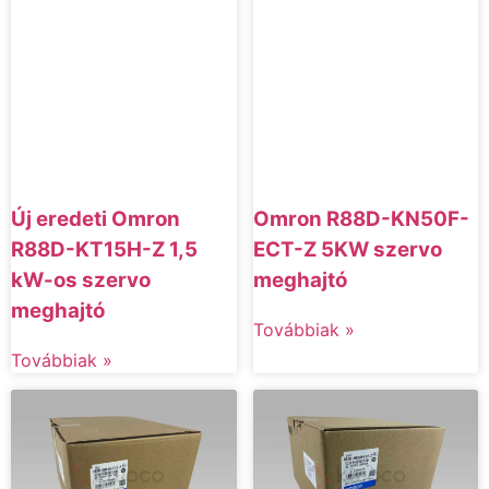
Új eredeti Omron
Omron R88D-KN50F-
R88D-KT15H-Z 1,5
ECT-Z 5KW szervo
kW-os szervo
meghajtó
meghajtó
Továbbiak »
Továbbiak »