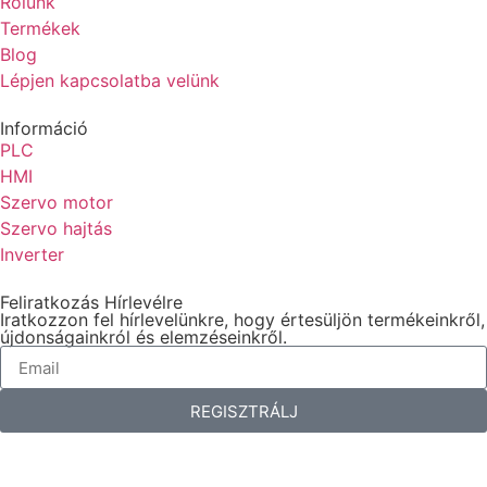
Rólunk
Termékek
Blog
Lépjen kapcsolatba velünk
Információ
PLC
HMI
Szervo motor
Szervo hajtás
Inverter
Feliratkozás Hírlevélre
Iratkozzon fel hírlevelünkre, hogy értesüljön termékeinkről,
újdonságainkról és elemzéseinkről.
REGISZTRÁLJ