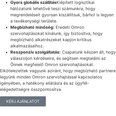
Gyors globális szállítás
Kiépített logisztikai
hálózatunk lehetővé teszi számunkra, hogy
megrendeléseit gyorsan kiszállítsuk, bárhol is legyen
a tevékenységi területe.
Megbízható minőség:
Eredeti Omron
szervohajtásokat kínálunk, így biztosítva, hogy
megbízható alkatrészeket kapjon kritikus
alkalmazásaihoz.
Reszponzív szolgáltatás:
Csapatunk készen áll, hogy
válaszoljon kérdéseire, és segítsen megtalálni az
Önnek megfelelő Omron szervohajtásokat.
Elkötelezettek vagyunk aziránt, hogy megbízható partnere
legyünk minden Omron szervohajtással kapcsolatos
igényében, a hatékony ellátásra és az ügyfél-
elégedettségre összpontosítva.
KÉRJ AJÁNLATOT