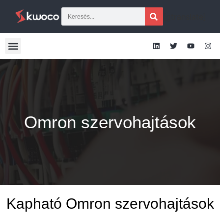
[gtranslate]
Omron szervohajtások
Kapható Omron szervohajtások