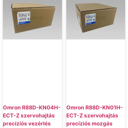
Omron R88D-KN04H-
Omron R88D-KN01H-
ECT-Z szervohajtás
ECT-Z szervohajtás
precíziós vezérlés
precíziós mozgás