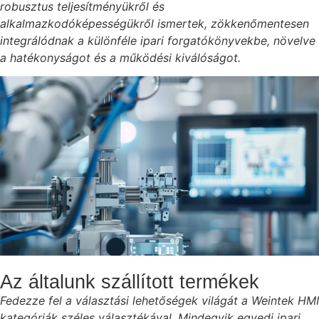
robusztus teljesítményükről és
alkalmazkodóképességükről ismertek, zökkenőmentesen
integrálódnak a különféle ipari forgatókönyvekbe, növelve
a hatékonyságot és a működési kiválóságot.
Az általunk szállított termékek
Fedezze fel a választási lehetőségek világát a Weintek HMI
kategóriák széles választékával. Mindegyik egyedi ipari