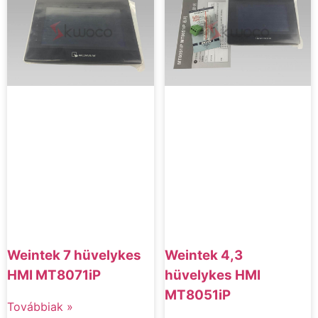
Weintek 7 hüvelykes
Weintek 4,3
HMI MT8071iP
hüvelykes HMI
MT8051iP
Továbbiak »