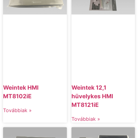
Weintek HMI
Weintek 12,1
MT8102iE
hüvelykes HMI
MT8121iE
Továbbiak »
Továbbiak »