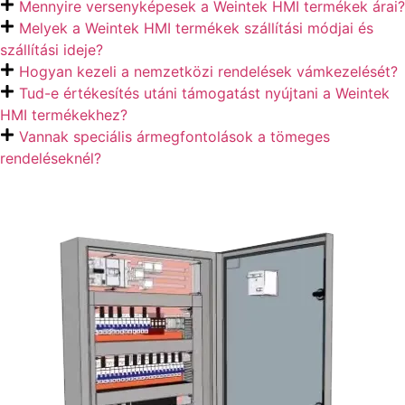
Mennyire versenyképesek a Weintek HMI termékek árai?
Melyek a Weintek HMI termékek szállítási módjai és
szállítási ideje?
Hogyan kezeli a nemzetközi rendelések vámkezelését?
Tud-e értékesítés utáni támogatást nyújtani a Weintek
HMI termékekhez?
Vannak speciális ármegfontolások a tömeges
rendeléseknél?