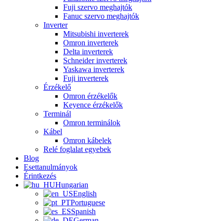
Fuji szervo meghajtók
Fanuc szervo meghajtók
Inverter
Mitsubishi inverterek
Omron inverterek
Delta inverterek
Schneider inverterek
Yaskawa inverterek
Fuji inverterek
Érzékelő
Omron érzékelők
Keyence érzékelők
Terminál
Omron terminálok
Kábel
Omron kábelek
Relé foglalat egyebek
Blog
Esettanulmányok
Érintkezés
Hungarian
English
Portuguese
Spanish
German