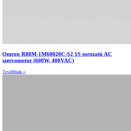
Omron R88M-1M60020C-S2 1S sorozatú AC
szervomotor (600W, 400VAC)
Továbbiak »