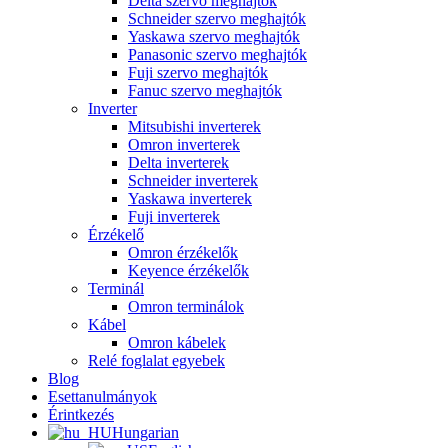
Delta szervo meghajtók
Schneider szervo meghajtók
Yaskawa szervo meghajtók
Panasonic szervo meghajtók
Fuji szervo meghajtók
Fanuc szervo meghajtók
Inverter
Mitsubishi inverterek
Omron inverterek
Delta inverterek
Schneider inverterek
Yaskawa inverterek
Fuji inverterek
Érzékelő
Omron érzékelők
Keyence érzékelők
Terminál
Omron terminálok
Kábel
Omron kábelek
Relé foglalat egyebek
Blog
Esettanulmányok
Érintkezés
Hungarian