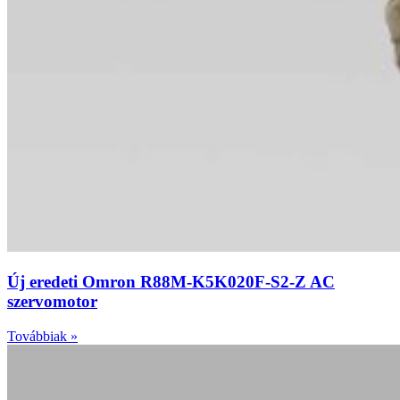
Új eredeti Omron R88M-K5K020F-S2-Z AC
szervomotor
Továbbiak »