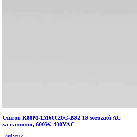
Omron R88M-1M60020C-BS2 1S sorozatú AC
szervomotor, 600W, 400VAC
Továbbiak »