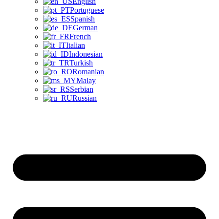
English
Portuguese
Spanish
German
French
Italian
Indonesian
Turkish
Romanian
Malay
Serbian
Russian