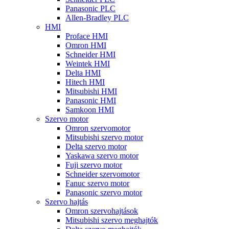
Panasonic PLC
Allen-Bradley PLC
HMI
Proface HMI
Omron HMI
Schneider HMI
Weintek HMI
Delta HMI
Hitech HMI
Mitsubishi HMI
Panasonic HMI
Samkoon HMI
Szervo motor
Omron szervomotor
Mitsubishi szervo motor
Delta szervo motor
Yaskawa szervo motor
Fuji szervo motor
Schneider szervomotor
Fanuc szervo motor
Panasonic szervo motor
Szervo hajtás
Omron szervohajtások
Mitsubishi szervo meghajtók