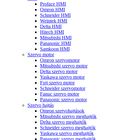
Proface HMI
Omron HMI
Schneider HMI
Weintek HMI
Delta HMI
Hitech HMI
Mitsubishi HMI
Panasonic HMI
Samkoon HMI
Szervo motor
Omron szervomotor
Mitsubishi szervo motor
Delta szervo motor
Yaskawa szervo motor
Fuji szervo motor
Schneider szervomotor
Fanuc szervo motor
Panasonic szervo motor
Szervo hajtás
Omron szervohajtások
Mitsubishi szervo meghajtók
Delta szervo meghajtók
Schneider szervo meghajtók
Yaskawa szervo meghajtók
Panasonic szervo meghajtók