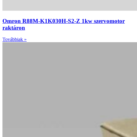
Omron R88M-K1K030H-S2-Z 1kw szervomotor
raktáron
Továbbiak »