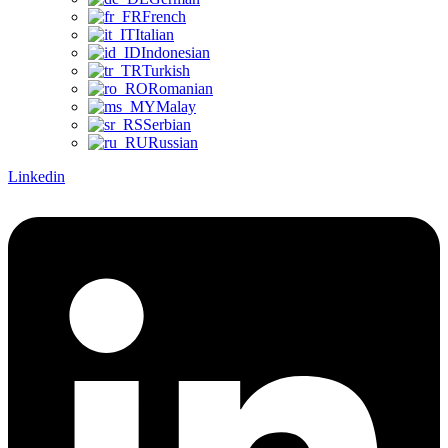
French
Italian
Indonesian
Turkish
Romanian
Malay
Serbian
Russian
Linkedin