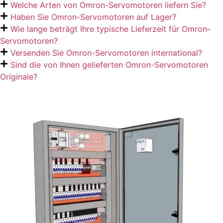
Welche Arten von Omron-Servomotoren liefern Sie?
Haben Sie Omron-Servomotoren auf Lager?
Wie lange beträgt Ihre typische Lieferzeit für Omron-
Servomotoren?
Versenden Sie Omron-Servomotoren international?
Sind die von Ihnen gelieferten Omron-Servomotoren
Originale?