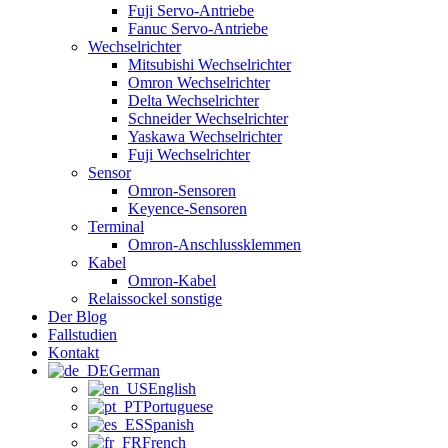
Fuji Servo-Antriebe
Fanuc Servo-Antriebe
Wechselrichter
Mitsubishi Wechselrichter
Omron Wechselrichter
Delta Wechselrichter
Schneider Wechselrichter
Yaskawa Wechselrichter
Fuji Wechselrichter
Sensor
Omron-Sensoren
Keyence-Sensoren
Terminal
Omron-Anschlussklemmen
Kabel
Omron-Kabel
Relaissockel sonstige
Der Blog
Fallstudien
Kontakt
German
English
Portuguese
Spanish
French