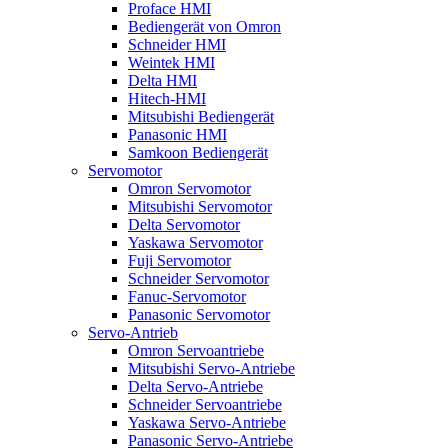
Proface HMI
Bediengerät von Omron
Schneider HMI
Weintek HMI
Delta HMI
Hitech-HMI
Mitsubishi Bediengerät
Panasonic HMI
Samkoon Bediengerät
Servomotor
Omron Servomotor
Mitsubishi Servomotor
Delta Servomotor
Yaskawa Servomotor
Fuji Servomotor
Schneider Servomotor
Fanuc-Servomotor
Panasonic Servomotor
Servo-Antrieb
Omron Servoantriebe
Mitsubishi Servo-Antriebe
Delta Servo-Antriebe
Schneider Servoantriebe
Yaskawa Servo-Antriebe
Panasonic Servo-Antriebe