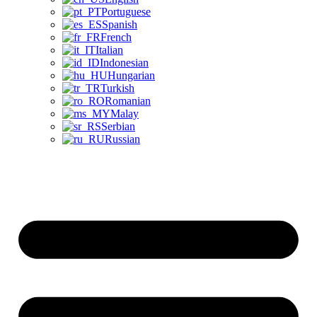
Portuguese
Spanish
French
Italian
Indonesian
Hungarian
Turkish
Romanian
Malay
Serbian
Russian