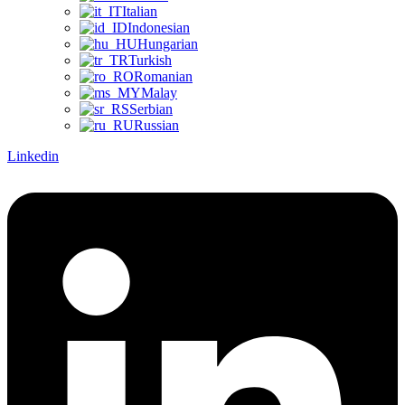
Italian
Indonesian
Hungarian
Turkish
Romanian
Malay
Serbian
Russian
Linkedin