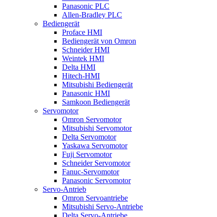
Panasonic PLC
Allen-Bradley PLC
Bediengerät
Proface HMI
Bediengerät von Omron
Schneider HMI
Weintek HMI
Delta HMI
Hitech-HMI
Mitsubishi Bediengerät
Panasonic HMI
Samkoon Bediengerät
Servomotor
Omron Servomotor
Mitsubishi Servomotor
Delta Servomotor
Yaskawa Servomotor
Fuji Servomotor
Schneider Servomotor
Fanuc-Servomotor
Panasonic Servomotor
Servo-Antrieb
Omron Servoantriebe
Mitsubishi Servo-Antriebe
Delta Servo-Antriebe