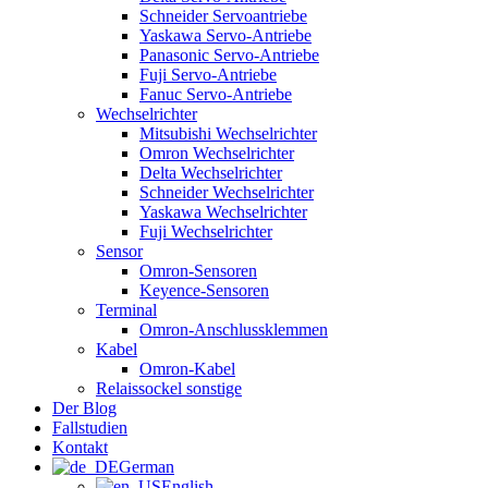
Schneider Servoantriebe
Yaskawa Servo-Antriebe
Panasonic Servo-Antriebe
Fuji Servo-Antriebe
Fanuc Servo-Antriebe
Wechselrichter
Mitsubishi Wechselrichter
Omron Wechselrichter
Delta Wechselrichter
Schneider Wechselrichter
Yaskawa Wechselrichter
Fuji Wechselrichter
Sensor
Omron-Sensoren
Keyence-Sensoren
Terminal
Omron-Anschlussklemmen
Kabel
Omron-Kabel
Relaissockel sonstige
Der Blog
Fallstudien
Kontakt
German
English