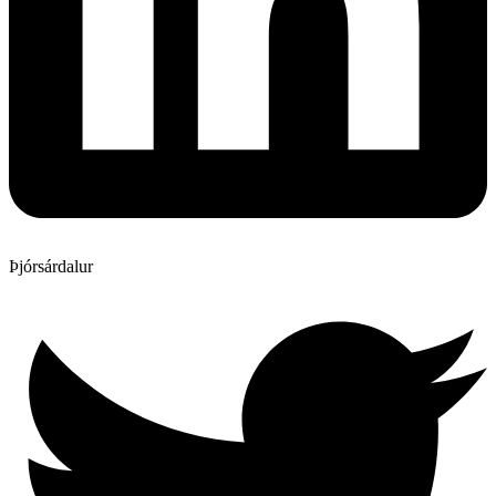
Þjórsárdalur