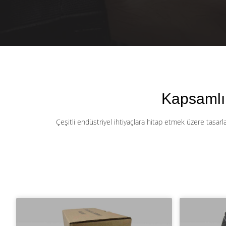
Kapsamlı
Çeşitli endüstriyel ihtiyaçlara hitap etmek üzere tasa