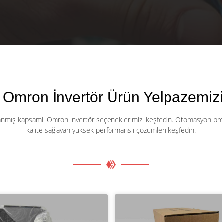
 Omron İnvertör Ürün Yelpazemizi
rlanmış kapsamlı Omron invertör seçeneklerimizi keşfedin. Otomasyon projel
kalite sağlayan yüksek performanslı çözümleri keşfedin.