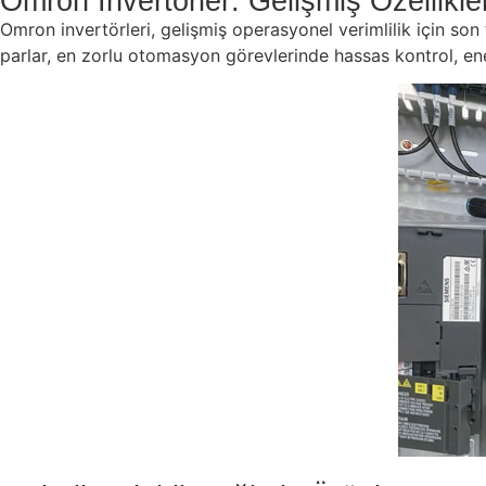
Omron İnvertörler: Gelişmiş Özellikl
Omron invertörleri, gelişmiş operasyonel verimlilik için son 
parlar, en zorlu otomasyon görevlerinde hassas kontrol, en