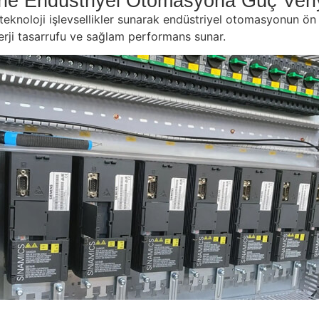
erle Endüstriyel Otomasyona Güç Veri
teknoloji işlevsellikler sunarak endüstriyel otomasyonun ön s
erji tasarrufu ve sağlam performans sunar.