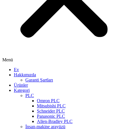
Menü
Ev
Hakkımızda
Garanti Şartları
Ürünler
Kategori
PLC
Omron PLC
Mitsubishi PLC
Schneider PLC
Panasonic PLC
Allen-Bradley PLC
İnsan-makine arayüzü