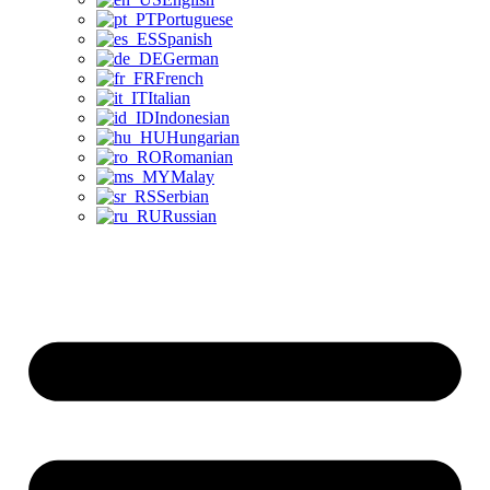
Portuguese
Spanish
German
French
Italian
Indonesian
Hungarian
Romanian
Malay
Serbian
Russian