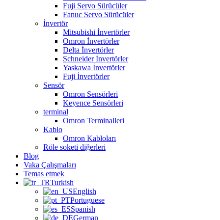
Fuji Servo Sürücüler
Fanuc Servo Sürücüler
İnvertör
Mitsubishi İnvertörler
Omron İnvertörler
Delta İnvertörler
Schneider İnvertörler
Yaskawa İnvertörler
Fuji İnvertörler
Sensör
Omron Sensörleri
Keyence Sensörleri
terminal
Omron Terminalleri
Kablo
Omron Kabloları
Röle soketi diğerleri
Blog
Vaka Çalışmaları
Temas etmek
Turkish
English
Portuguese
Spanish
German