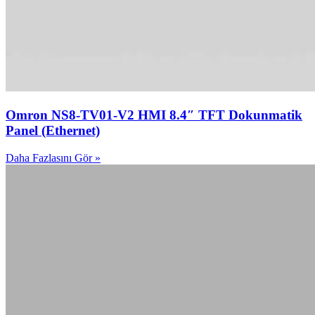
Omron NS8-TV01-V2 HMI 8.4″ TFT Dokunmatik
Panel (Ethernet)
Daha Fazlasını Gör »