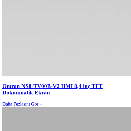
Omron NS8-TV00B-V2 HMI 8,4 inç TFT
Dokunmatik Ekran
Daha Fazlasını Gör »