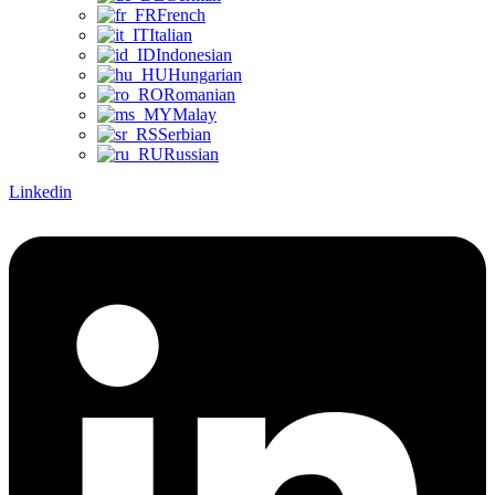
French
Italian
Indonesian
Hungarian
Romanian
Malay
Serbian
Russian
Linkedin