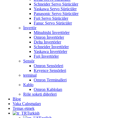
Schneider Servo Sürücüler
Yaskawa Servo Sürücüler
Panasonic Servo Sürücüler
Fuji Servo Sürücüler
Fanuc Servo Sürücüler
İnvertör
Mitsubishi İnvertörler
Omron İnvertörler
Delta İnvertörler
Schneider İnvertörler
Yaskawa İnvertörler
Fuji İnvertörler
Sensör
Omron Sensörleri
Keyence Sensörleri
terminal
Omron Terminalleri
Kablo
Omron Kabloları
Röle soketi diğerleri
Blog
Vaka Çalışmaları
Temas etmek
Turkish
English