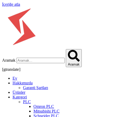
İçeriğe atla
Aramak
Aramak
[gtranslate]
Ev
Hakkımızda
Garanti Şartları
Ürünler
Kategori
PLC
Omron PLC
Mitsubishi PLC
Schneider PLC