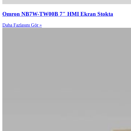
Omron NB7W-TW00B 7″ HMI Ekran Stokta
Daha Fazlasını Gör »