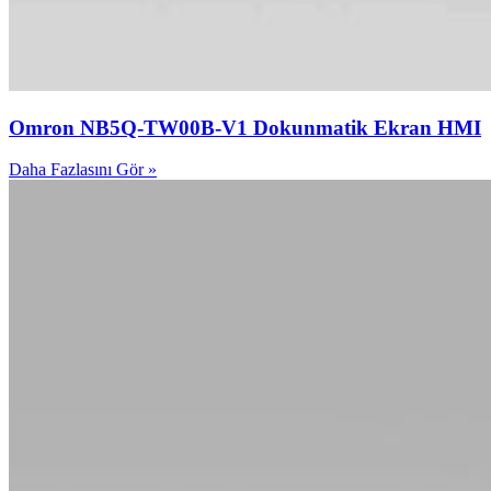
Omron NB5Q-TW00B-V1 Dokunmatik Ekran HMI
Daha Fazlasını Gör »