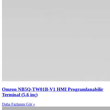
Omron NB5Q-TW01B-V1 HMI Programlanabilir
Terminal (5,6 inç)
Daha Fazlasını Gör »