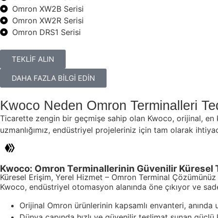
Omron XW2B Serisi
Omron XW2R Serisi
Omron DRS1 Serisi
TEKLİF ALIN
DAHA FAZLA BİLGİ EDİN
Kwoco Neden Omron Terminalleri Ted
Ticarette zengin bir geçmişe sahip olan Kwoco, orijinal, en
uzmanlığımız, endüstriyel projeleriniz için tam olarak ihtiyac
Kwoco: Omron Terminallerinin Güvenilir Küresel 
Küresel Erişim, Yerel Hizmet – Omron Terminal Çözümünüz
Kwoco, endüstriyel otomasyon alanında öne çıkıyor ve sadec
Orijinal Omron ürünlerinin kapsamlı envanteri, anında ula
Dünya çapında hızlı ve güvenilir teslimat sunan güçlü k