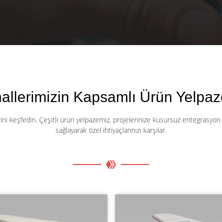
llerimizin Kapsamlı Ürün Yelpaz
i keşfedin. Çeşitli ürün yelpazemiz, projelerinize kusursuz entegrasyon içi
sağlayarak özel ihtiyaçlarınızı karşılar.