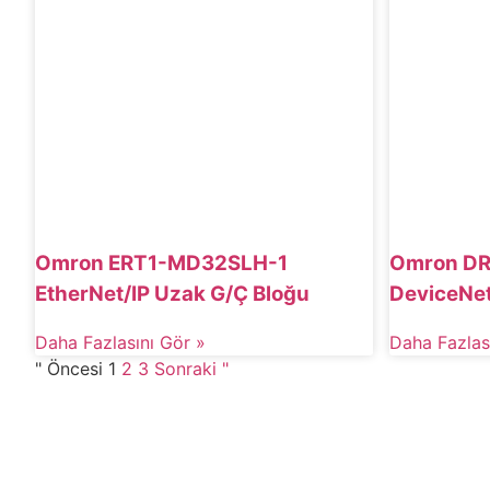
Omron ERT1-MD32SLH-1
Omron DRT
EtherNet/IP Uzak G/Ç Bloğu
DeviceNet
Daha Fazlasını Gör »
Daha Fazlas
" Öncesi
1
2
3
Sonraki "