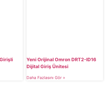
irişli
Yeni Orijinal Omron DRT2-ID16
Dijital Giriş Ünitesi
Daha Fazlasını Gör »