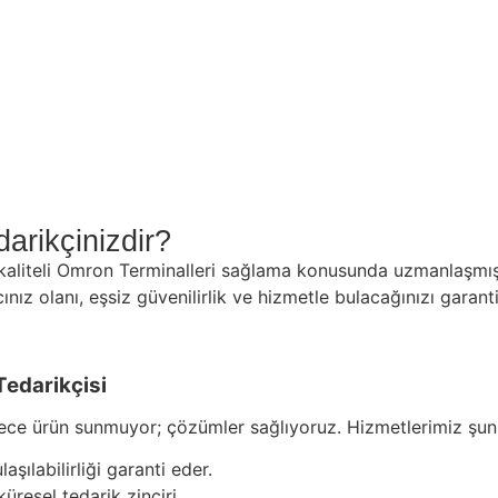
arikçinizdir?
 kaliteli Omron Terminalleri sağlama konusunda uzmanlaşmıştı
ınız olanı, eşsiz güvenilirlik ve hizmetle bulacağınızı garanti
Tedarikçisi
e ürün sunmuyor; çözümler sağlıyoruz. Hizmetlerimiz şunlar
şılabilirliği garanti eder.
üresel tedarik zinciri.