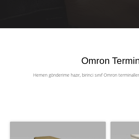
Omron Termina
Hemen gönderime hazır, birinci sınıf Omron terminallerin