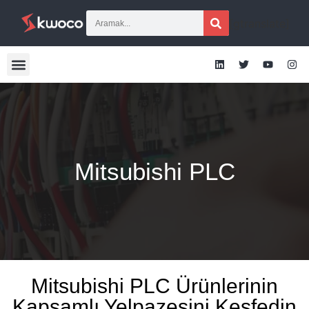
[gtranslate]
Mitsubishi PLC
Mitsubishi PLC Ürünlerinin
Kapsamlı Yelpazesini Keşfedin