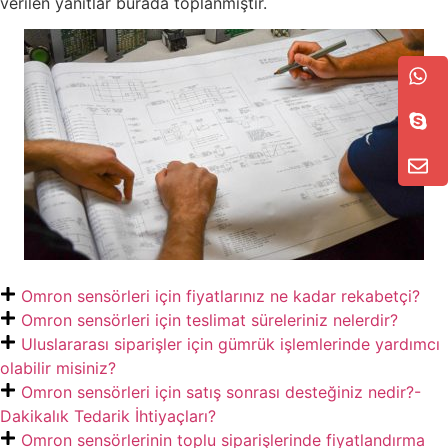
verilen yanıtlar burada toplanmıştır.
Omron sensörleri için fiyatlarınız ne kadar rekabetçi?
Omron sensörleri için teslimat süreleriniz nelerdir?
Uluslararası siparişler için gümrük işlemlerinde yardımcı
olabilir misiniz?
Omron sensörleri için satış sonrası desteğiniz nedir?-
Dakikalık Tedarik İhtiyaçları?
Omron sensörlerinin toplu siparişlerinde fiyatlandırma