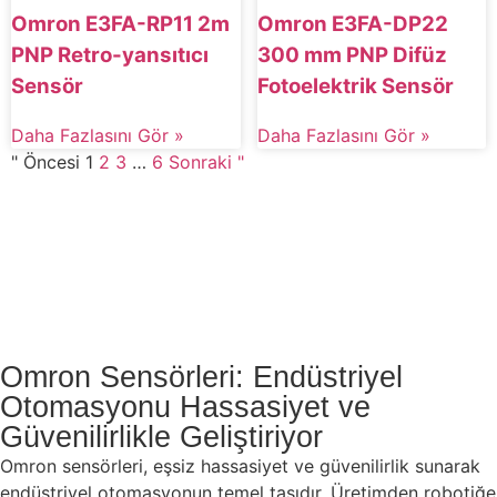
Omron E3FA-RP11 2m
Omron E3FA-DP22
PNP Retro-yansıtıcı
300 mm PNP Difüz
Sensör
Fotoelektrik Sensör
Daha Fazlasını Gör »
Daha Fazlasını Gör »
" Öncesi
1
2
3
…
6
Sonraki "
Omron Sensörleri: Endüstriyel
Otomasyonu Hassasiyet ve
Güvenilirlikle Geliştiriyor
Omron sensörleri, eşsiz hassasiyet ve güvenilirlik sunarak
endüstriyel otomasyonun temel taşıdır. Üretimden robotiğe