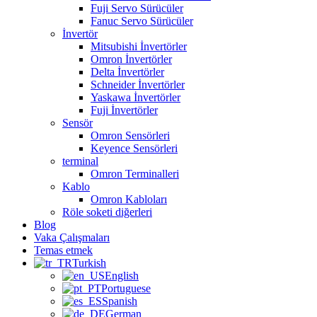
Fuji Servo Sürücüler
Fanuc Servo Sürücüler
İnvertör
Mitsubishi İnvertörler
Omron İnvertörler
Delta İnvertörler
Schneider İnvertörler
Yaskawa İnvertörler
Fuji İnvertörler
Sensör
Omron Sensörleri
Keyence Sensörleri
terminal
Omron Terminalleri
Kablo
Omron Kabloları
Röle soketi diğerleri
Blog
Vaka Çalışmaları
Temas etmek
Turkish
English
Portuguese
Spanish
German