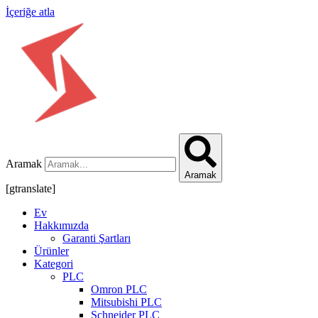
İçeriğe atla
Aramak
Aramak
[gtranslate]
Ev
Hakkımızda
Garanti Şartları
Ürünler
Kategori
PLC
Omron PLC
Mitsubishi PLC
Schneider PLC