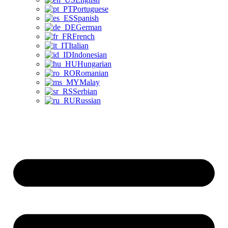
Portuguese
Spanish
German
French
Italian
Indonesian
Hungarian
Romanian
Malay
Serbian
Russian