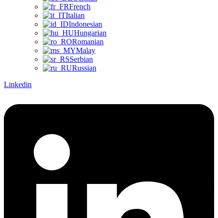
French
Italian
Indonesian
Hungarian
Romanian
Malay
Serbian
Russian
Linkedin