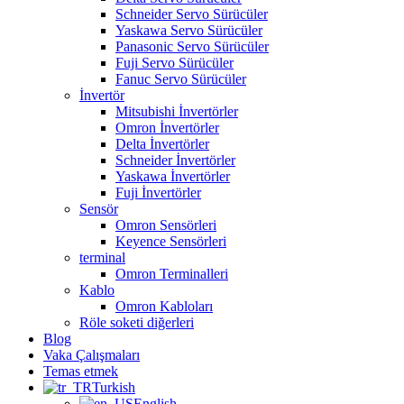
Schneider Servo Sürücüler
Yaskawa Servo Sürücüler
Panasonic Servo Sürücüler
Fuji Servo Sürücüler
Fanuc Servo Sürücüler
İnvertör
Mitsubishi İnvertörler
Omron İnvertörler
Delta İnvertörler
Schneider İnvertörler
Yaskawa İnvertörler
Fuji İnvertörler
Sensör
Omron Sensörleri
Keyence Sensörleri
terminal
Omron Terminalleri
Kablo
Omron Kabloları
Röle soketi diğerleri
Blog
Vaka Çalışmaları
Temas etmek
Turkish
English