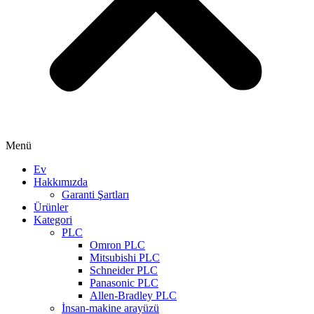
Menü
Ev
Hakkımızda
Garanti Şartları
Ürünler
Kategori
PLC
Omron PLC
Mitsubishi PLC
Schneider PLC
Panasonic PLC
Allen-Bradley PLC
İnsan-makine arayüzü