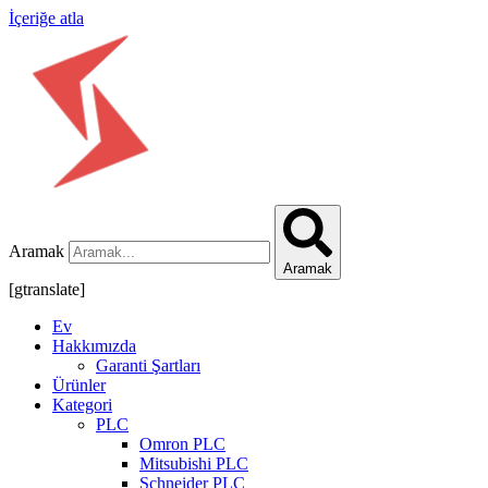
İçeriğe atla
Aramak
Aramak
[gtranslate]
Ev
Hakkımızda
Garanti Şartları
Ürünler
Kategori
PLC
Omron PLC
Mitsubishi PLC
Schneider PLC