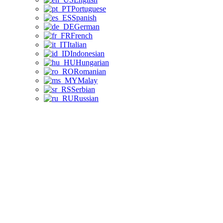
Portuguese
Spanish
German
French
Italian
Indonesian
Hungarian
Romanian
Malay
Serbian
Russian