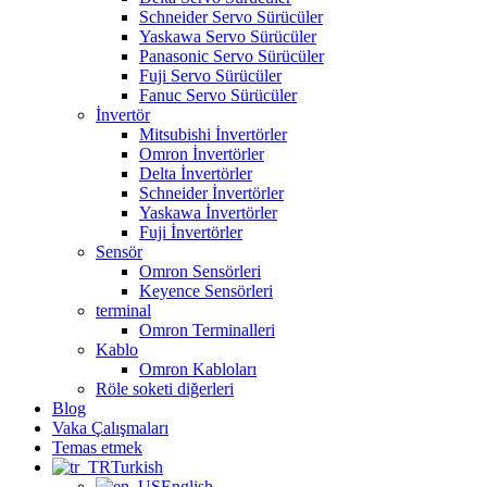
Schneider Servo Sürücüler
Yaskawa Servo Sürücüler
Panasonic Servo Sürücüler
Fuji Servo Sürücüler
Fanuc Servo Sürücüler
İnvertör
Mitsubishi İnvertörler
Omron İnvertörler
Delta İnvertörler
Schneider İnvertörler
Yaskawa İnvertörler
Fuji İnvertörler
Sensör
Omron Sensörleri
Keyence Sensörleri
terminal
Omron Terminalleri
Kablo
Omron Kabloları
Röle soketi diğerleri
Blog
Vaka Çalışmaları
Temas etmek
Turkish
English