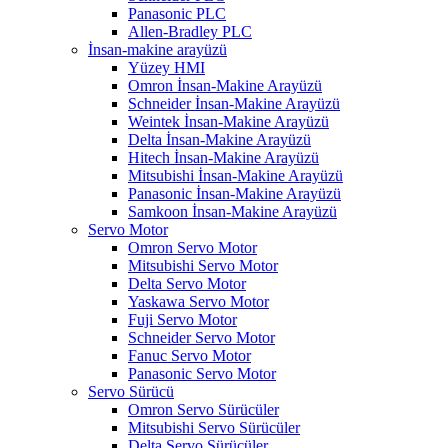
Panasonic PLC
Allen-Bradley PLC
İnsan-makine arayüzü
Yüzey HMI
Omron İnsan-Makine Arayüzü
Schneider İnsan-Makine Arayüzü
Weintek İnsan-Makine Arayüzü
Delta İnsan-Makine Arayüzü
Hitech İnsan-Makine Arayüzü
Mitsubishi İnsan-Makine Arayüzü
Panasonic İnsan-Makine Arayüzü
Samkoon İnsan-Makine Arayüzü
Servo Motor
Omron Servo Motor
Mitsubishi Servo Motor
Delta Servo Motor
Yaskawa Servo Motor
Fuji Servo Motor
Schneider Servo Motor
Fanuc Servo Motor
Panasonic Servo Motor
Servo Sürücü
Omron Servo Sürücüler
Mitsubishi Servo Sürücüler
Delta Servo Sürücüler