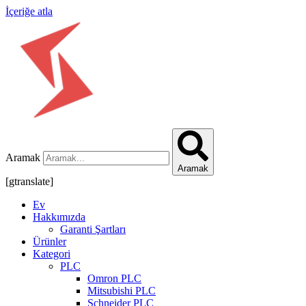
İçeriğe atla
Aramak
Aramak
[gtranslate]
Ev
Hakkımızda
Garanti Şartları
Ürünler
Kategori
PLC
Omron PLC
Mitsubishi PLC
Schneider PLC