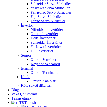
Schneider Servo Sürücüler
Yaskawa Servo Sürücüler
Panasonic Servo Sürücüler
Fuji Servo Sürücüler
Fanuc Servo Sürücüler
İnvertör
Mitsubishi İnvertörler
Omron İnvertörler
Delta İnvertörler
Schneider İnvertörler
Yaskawa İnvertörler
Fuji İnvertörler
Sensör
Omron Sensörleri
Keyence Sensörleri
terminal
Omron Terminalleri
Kablo
Omron Kabloları
Röle soketi diğerleri
Blog
Vaka Çalışmaları
Temas etmek
Turkish
English