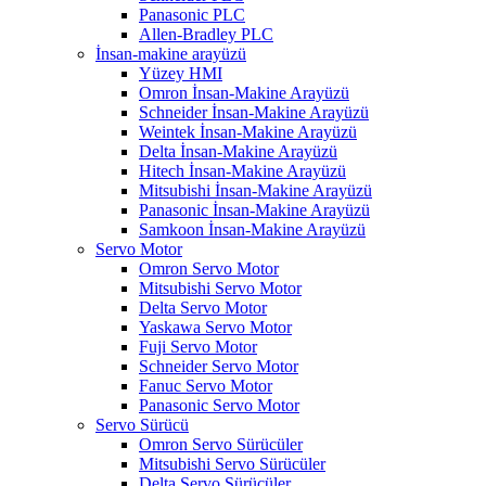
Panasonic PLC
Allen-Bradley PLC
İnsan-makine arayüzü
Yüzey HMI
Omron İnsan-Makine Arayüzü
Schneider İnsan-Makine Arayüzü
Weintek İnsan-Makine Arayüzü
Delta İnsan-Makine Arayüzü
Hitech İnsan-Makine Arayüzü
Mitsubishi İnsan-Makine Arayüzü
Panasonic İnsan-Makine Arayüzü
Samkoon İnsan-Makine Arayüzü
Servo Motor
Omron Servo Motor
Mitsubishi Servo Motor
Delta Servo Motor
Yaskawa Servo Motor
Fuji Servo Motor
Schneider Servo Motor
Fanuc Servo Motor
Panasonic Servo Motor
Servo Sürücü
Omron Servo Sürücüler
Mitsubishi Servo Sürücüler
Delta Servo Sürücüler