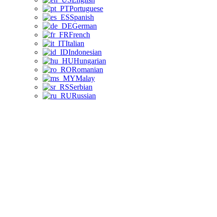
Portuguese
Spanish
German
French
Italian
Indonesian
Hungarian
Romanian
Malay
Serbian
Russian