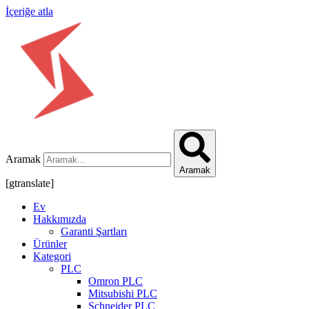
İçeriğe atla
Aramak
Aramak
[gtranslate]
Ev
Hakkımızda
Garanti Şartları
Ürünler
Kategori
PLC
Omron PLC
Mitsubishi PLC
Schneider PLC