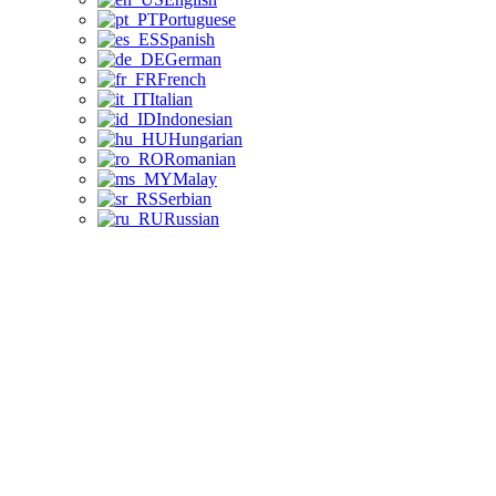
Portuguese
Spanish
German
French
Italian
Indonesian
Hungarian
Romanian
Malay
Serbian
Russian