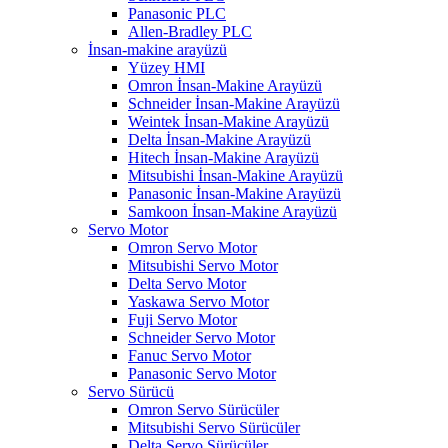
Panasonic PLC
Allen-Bradley PLC
İnsan-makine arayüzü
Yüzey HMI
Omron İnsan-Makine Arayüzü
Schneider İnsan-Makine Arayüzü
Weintek İnsan-Makine Arayüzü
Delta İnsan-Makine Arayüzü
Hitech İnsan-Makine Arayüzü
Mitsubishi İnsan-Makine Arayüzü
Panasonic İnsan-Makine Arayüzü
Samkoon İnsan-Makine Arayüzü
Servo Motor
Omron Servo Motor
Mitsubishi Servo Motor
Delta Servo Motor
Yaskawa Servo Motor
Fuji Servo Motor
Schneider Servo Motor
Fanuc Servo Motor
Panasonic Servo Motor
Servo Sürücü
Omron Servo Sürücüler
Mitsubishi Servo Sürücüler
Delta Servo Sürücüler