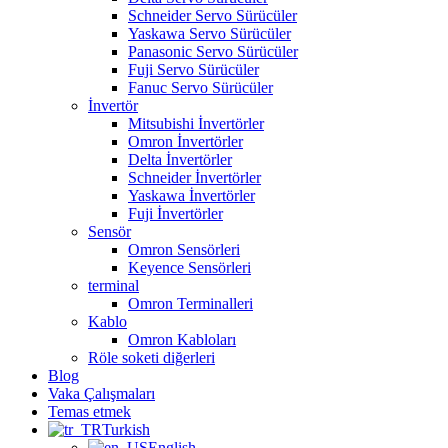
Schneider Servo Sürücüler
Yaskawa Servo Sürücüler
Panasonic Servo Sürücüler
Fuji Servo Sürücüler
Fanuc Servo Sürücüler
İnvertör
Mitsubishi İnvertörler
Omron İnvertörler
Delta İnvertörler
Schneider İnvertörler
Yaskawa İnvertörler
Fuji İnvertörler
Sensör
Omron Sensörleri
Keyence Sensörleri
terminal
Omron Terminalleri
Kablo
Omron Kabloları
Röle soketi diğerleri
Blog
Vaka Çalışmaları
Temas etmek
Turkish
English