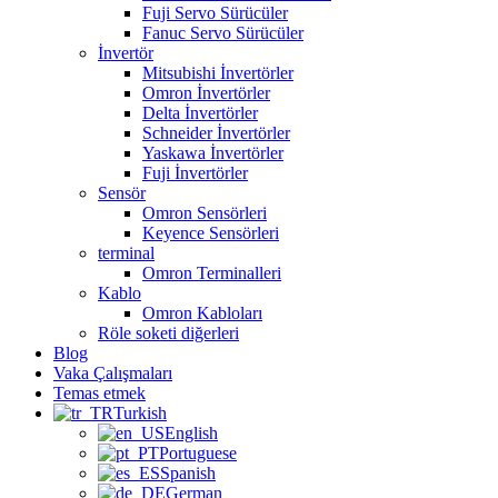
Fuji Servo Sürücüler
Fanuc Servo Sürücüler
İnvertör
Mitsubishi İnvertörler
Omron İnvertörler
Delta İnvertörler
Schneider İnvertörler
Yaskawa İnvertörler
Fuji İnvertörler
Sensör
Omron Sensörleri
Keyence Sensörleri
terminal
Omron Terminalleri
Kablo
Omron Kabloları
Röle soketi diğerleri
Blog
Vaka Çalışmaları
Temas etmek
Turkish
English
Portuguese
Spanish
German