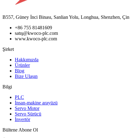
B557, Güney İnci Binası, Sanlian Yolu, Longhua, Shenzhen, Çin
+86 755 81481609
satış@kwoco-plc.com
www.kwoco-plc.com
Şirket
Hakkımızda
Ürünler
Blog
Bize Ulaşın
Bilgi
PLC
İnsan-makine arayüzü
Servo Motor
Servo Sürücü
İnvertör
Bültene Abone Ol