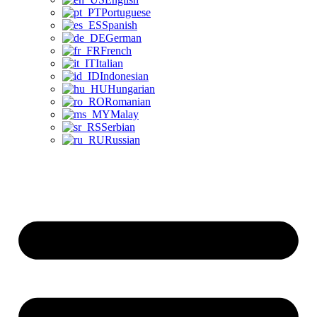
Portuguese
Spanish
German
French
Italian
Indonesian
Hungarian
Romanian
Malay
Serbian
Russian