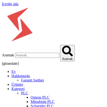
İçeriğe atla
Aramak
Aramak
[gtranslate]
Ev
Hakkımızda
Garanti Şartları
Ürünler
Kategori
PLC
Omron PLC
Mitsubishi PLC
Schneider PLC