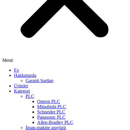
Menü
Ev
Hakkımızda
Garanti Şartları
Ürünler
Kategori
PLC
Omron PLC
Mitsubishi PLC
Schneider PLC
Panasonic PLC
Allen-Bradley PLC
İnsan-makine arayüzü