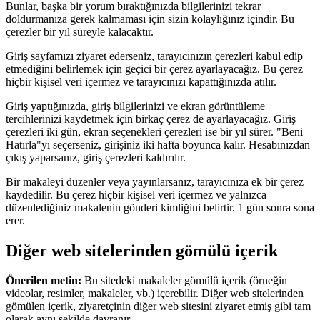
Bunlar, başka bir yorum bıraktığınızda bilgilerinizi tekrar
doldurmanıza gerek kalmaması için sizin kolaylığınız içindir. Bu
çerezler bir yıl süreyle kalacaktır.
Giriş sayfamızı ziyaret ederseniz, tarayıcınızın çerezleri kabul edip
etmediğini belirlemek için geçici bir çerez ayarlayacağız. Bu çerez
hiçbir kişisel veri içermez ve tarayıcınızı kapattığınızda atılır.
Giriş yaptığınızda, giriş bilgilerinizi ve ekran görüntüleme
tercihlerinizi kaydetmek için birkaç çerez de ayarlayacağız. Giriş
çerezleri iki gün, ekran seçenekleri çerezleri ise bir yıl sürer. "Beni
Hatırla"yı seçerseniz, girişiniz iki hafta boyunca kalır. Hesabınızdan
çıkış yaparsanız, giriş çerezleri kaldırılır.
Bir makaleyi düzenler veya yayınlarsanız, tarayıcınıza ek bir çerez
kaydedilir. Bu çerez hiçbir kişisel veri içermez ve yalnızca
düzenlediğiniz makalenin gönderi kimliğini belirtir. 1 gün sonra sona
erer.
Diğer web sitelerinden gömülü içerik
Önerilen metin:
Bu sitedeki makaleler gömülü içerik (örneğin
videolar, resimler, makaleler, vb.) içerebilir. Diğer web sitelerinden
gömülen içerik, ziyaretçinin diğer web sitesini ziyaret etmiş gibi tam
olarak aynı şekilde davranır.