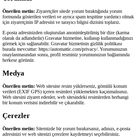
Önerilen metin:
Ziyaretçiler sitede yorum bıraktığında yorum
formunda gösterilen verileri ve ayrıca spam tespitine yardımcı olmak
için ziyaretçinin IP adresini ve tarayıcı bilgisi dizisini toplarız.
E-posta adresinizden oluşturulan anonimleştirilmiş bir dize (karma
olarak da adlandırılır) Gravatar hizmetine, kullanıp kullanmadığınızı
görmek için sağlanabilir. Gravatar hizmetinin gizlilik politikası
burada mevcuttur: https://automattic.com/privacy/. Yorumunuzun
onaylanmasından sonra, profil resminiz yorumunuzun bağlamında
herkese görünür.
Medya
Önerilen metin:
Web sitesine resim yüklerseniz, gömülü konum
verileri (EXIF GPS) içeren resimleri yüklemekten kaçınmalısınız.
Web sitesini ziyaret edenler, web sitesindeki resimlerden herhangi
bir konum verisini indirebilir ve çıkarabilir.
Çerezler
Önerilen metin:
Sitemizde bir yorum bırakırsanız, adınızı, e-posta
adresinizi ve web sitenizi çerezlere kaydetmeyi seçebilirsiniz.