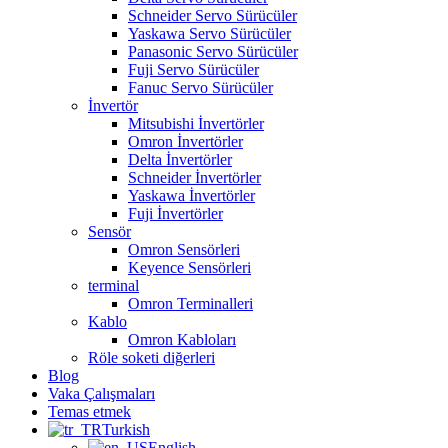
Schneider Servo Sürücüler
Yaskawa Servo Sürücüler
Panasonic Servo Sürücüler
Fuji Servo Sürücüler
Fanuc Servo Sürücüler
İnvertör
Mitsubishi İnvertörler
Omron İnvertörler
Delta İnvertörler
Schneider İnvertörler
Yaskawa İnvertörler
Fuji İnvertörler
Sensör
Omron Sensörleri
Keyence Sensörleri
terminal
Omron Terminalleri
Kablo
Omron Kabloları
Röle soketi diğerleri
Blog
Vaka Çalışmaları
Temas etmek
Turkish
English