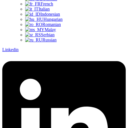
French
Italian
Indonesian
Hungarian
Romanian
Malay
Serbian
Russian
Linkedin