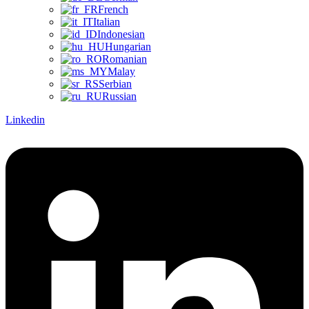
French
Italian
Indonesian
Hungarian
Romanian
Malay
Serbian
Russian
Linkedin