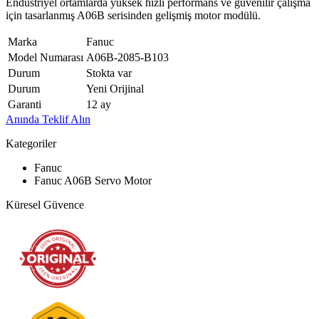
Endüstriyel ortamlarda yüksek hızlı performans ve güvenilir çalışma
için tasarlanmış A06B serisinden gelişmiş motor modülü.
Marka
Fanuc
Model Numarası
A06B-2085-B103
Durum
Stokta var
Durum
Yeni Orijinal
Garanti
12 ay
Anında Teklif Alın
Kategoriler
Fanuc
Fanuc A06B Servo Motor
Küresel Güvence