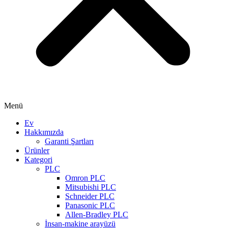
Menü
Ev
Hakkımızda
Garanti Şartları
Ürünler
Kategori
PLC
Omron PLC
Mitsubishi PLC
Schneider PLC
Panasonic PLC
Allen-Bradley PLC
İnsan-makine arayüzü