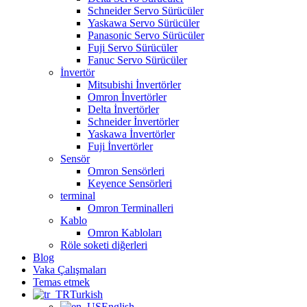
Schneider Servo Sürücüler
Yaskawa Servo Sürücüler
Panasonic Servo Sürücüler
Fuji Servo Sürücüler
Fanuc Servo Sürücüler
İnvertör
Mitsubishi İnvertörler
Omron İnvertörler
Delta İnvertörler
Schneider İnvertörler
Yaskawa İnvertörler
Fuji İnvertörler
Sensör
Omron Sensörleri
Keyence Sensörleri
terminal
Omron Terminalleri
Kablo
Omron Kabloları
Röle soketi diğerleri
Blog
Vaka Çalışmaları
Temas etmek
Turkish
English