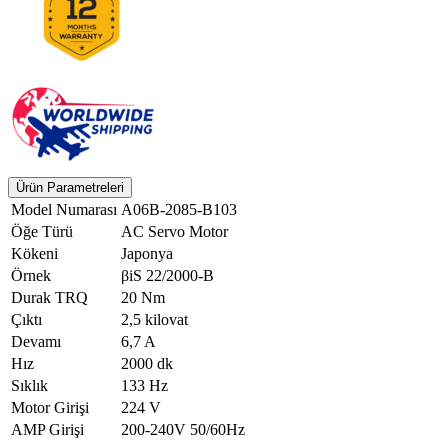
Ürün Parametreleri
Model Numarası
A06B-2085-B103
Öğe Türü
AC Servo Motor
Kökeni
Japonya
Örnek
βiS 22/2000-B
Durak TRQ
20 Nm
Çıktı
2,5 kilovat
Devamı
6,7 A
Hız
2000 dk
Sıklık
133 Hz
Motor Girişi
224 V
AMP Girişi
200-240V 50/60Hz