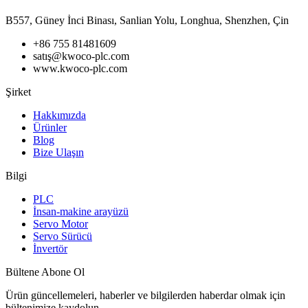
B557, Güney İnci Binası, Sanlian Yolu, Longhua, Shenzhen, Çin
+86 755 81481609
satış@kwoco-plc.com
www.kwoco-plc.com
Şirket
Hakkımızda
Ürünler
Blog
Bize Ulaşın
Bilgi
PLC
İnsan-makine arayüzü
Servo Motor
Servo Sürücü
İnvertör
Bültene Abone Ol
Ürün güncellemeleri, haberler ve bilgilerden haberdar olmak için
bültenimize kaydolun.