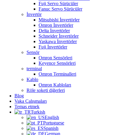
Fuji Servo Sürücüler
Fanuc Servo Sürücüler
İnvertör
Mitsubishi İnvertörler
Omron İnvertörler
Delta İnvertörler
Schneider İnvertörler
Yaskawa İnvertörler
Fuji İnvertörler
Sensör
Omron Sensörleri
Keyence Sensörleri
terminal
Omron Terminalleri
Kablo
Omron Kabloları
Röle soketi diğerleri
Blog
Vaka Çalışmaları
Temas etmek
Turkish
English
Portuguese
Spanish
German