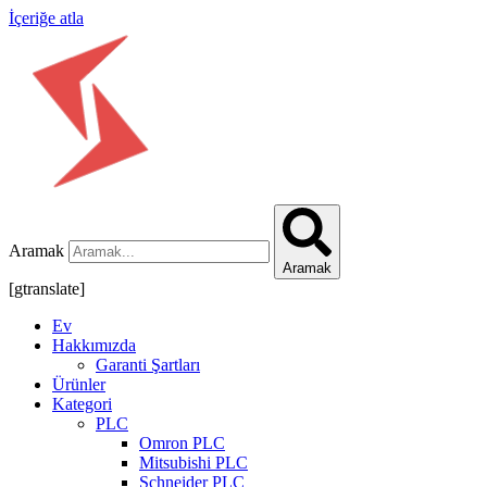
İçeriğe atla
Aramak
Aramak
[gtranslate]
Ev
Hakkımızda
Garanti Şartları
Ürünler
Kategori
PLC
Omron PLC
Mitsubishi PLC
Schneider PLC