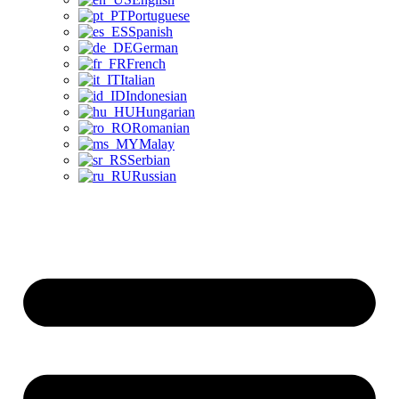
Portuguese
Spanish
German
French
Italian
Indonesian
Hungarian
Romanian
Malay
Serbian
Russian