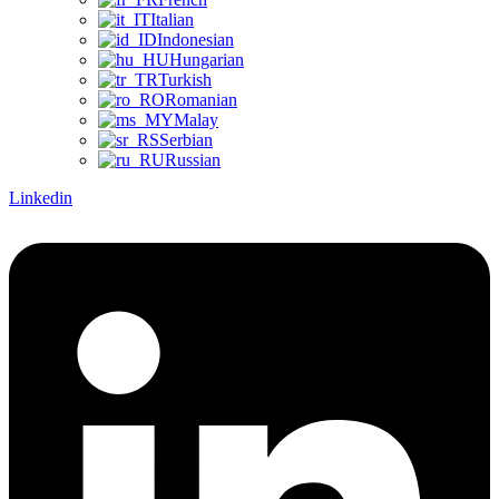
Italian
Indonesian
Hungarian
Turkish
Romanian
Malay
Serbian
Russian
Linkedin