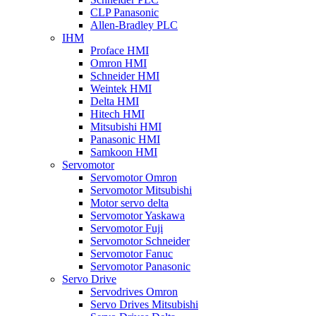
CLP Panasonic
Allen-Bradley PLC
IHM
Proface HMI
Omron HMI
Schneider HMI
Weintek HMI
Delta HMI
Hitech HMI
Mitsubishi HMI
Panasonic HMI
Samkoon HMI
Servomotor
Servomotor Omron
Servomotor Mitsubishi
Motor servo delta
Servomotor Yaskawa
Servomotor Fuji
Servomotor Schneider
Servomotor Fanuc
Servomotor Panasonic
Servo Drive
Servodrives Omron
Servo Drives Mitsubishi