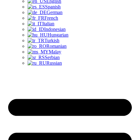
English
Spanish
German
French
Italian
Indonesian
Hungarian
Turkish
Romanian
Malay
Serbian
Russian