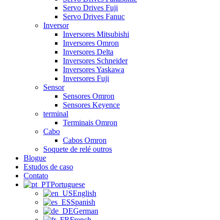
Servo Drives Fuji
Servo Drives Fanuc
Inversor
Inversores Mitsubishi
Inversores Omron
Inversores Delta
Inversores Schneider
Inversores Yaskawa
Inversores Fuji
Sensor
Sensores Omron
Sensores Keyence
terminal
Terminais Omron
Cabo
Cabos Omron
Soquete de relé outros
Blogue
Estudos de caso
Contato
Portuguese
English
Spanish
German
French