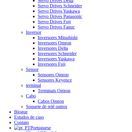
Servo Drives Delta
Servo Drives Schneider
Servo Drives Yaskawa
Servo Drives Panasonic
Servo Drives Fuji
Servo Drives Fanuc
Inversor
Inversores Mitsubishi
Inversores Omron
Inversores Delta
Inversores Schneider
Inversores Yaskawa
Inversores Fuji
Sensor
Sensores Omron
Sensores Keyence
terminal
Terminais Omron
Cabo
Cabos Omron
Soquete de relé outros
Blogue
Estudos de caso
Contato
Portuguese