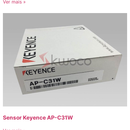
Ver mais »
Sensor Keyence AP-C31W