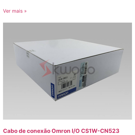
Ver mais »
Cabo de conexão Omron I/O CS1W-CN523