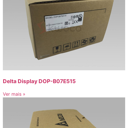
Delta Display DOP-B07E515
Ver mais »