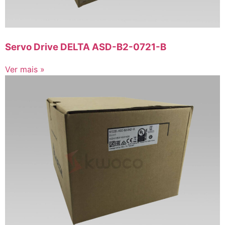
Servo Drive DELTA ASD-B2-0721-B
Ver mais »