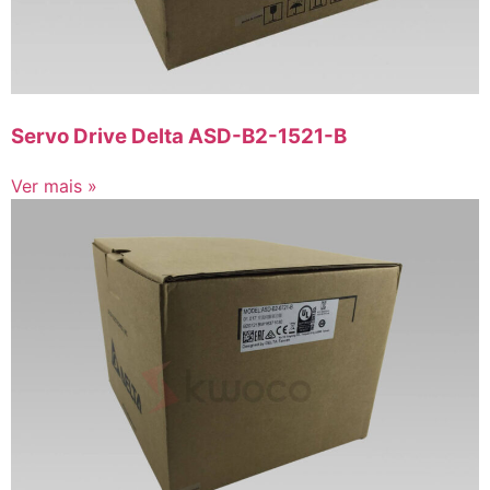
Servo Drive Delta ASD-B2-1521-B
Ver mais »