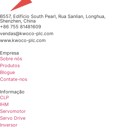
B557, Edifício South Pearl, Rua Sanlian, Longhua,
Shenzhen, China
+86 755 81481609
vendas@kwoco-plc.com
www.kwoco-plc.com
Empresa
Sobre nós
Produtos
Blogue
Contate-nos
Informação
CLP
IHM
Servomotor
Servo Drive
Inversor