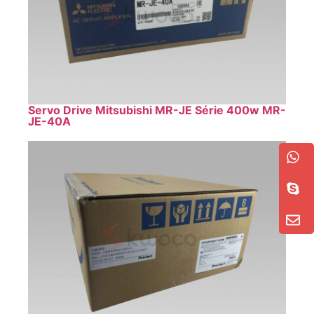
Servo Drive Mitsubishi MR-JE Série 400w MR-
JE-40A