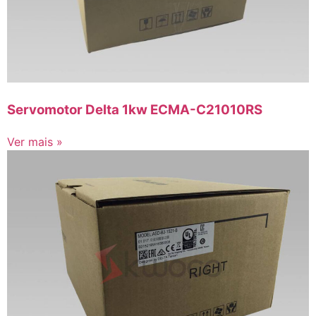
Servomotor Delta 1kw ECMA-C21010RS
Ver mais »