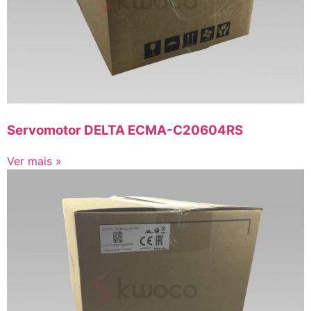
Servomotor DELTA ECMA-C20604RS
Ver mais »