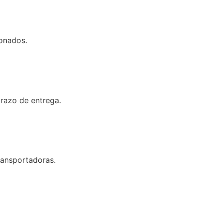
onados.
razo de entrega.
ransportadoras.