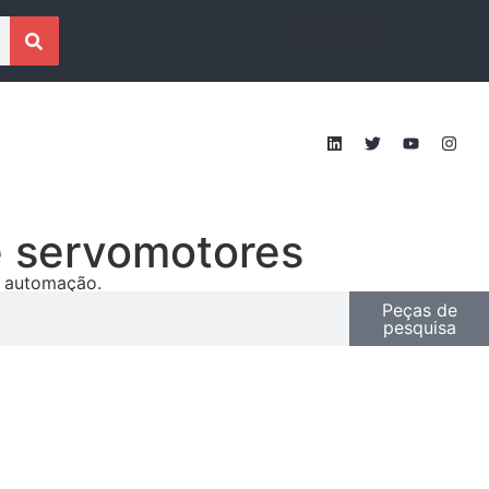
[gtraduzir]
e servomotores
e automação.
Peças de
pesquisa