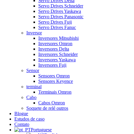
Servo Drives Delta
Servo Drives Schneider
Servo Drives Yaskawa
Servo Drives Panasonic
Servo Drives Fuji
Servo Drives Fanuc
Inversor
Inversores Mitsubishi
Inversores Omron
Inversores Delta
Inversores Schneider
Inversores Yaskawa
Inversores Fuji
Sensor
Sensores Omron
Sensores Keyence
terminal
Terminais Omron
Cabo
Cabos Omron
Soquete de relé outros
Blogue
Estudos de caso
Contato
Portuguese