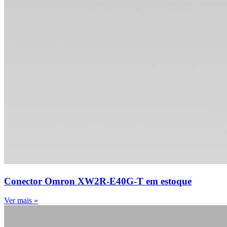
Conector Omron XW2R-E40G-T em estoque
Ver mais »