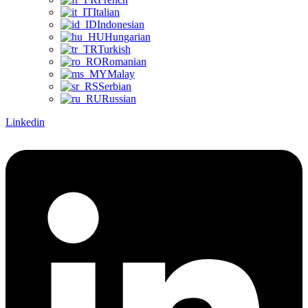
Italian
Indonesian
Hungarian
Turkish
Romanian
Malay
Serbian
Russian
Linkedin