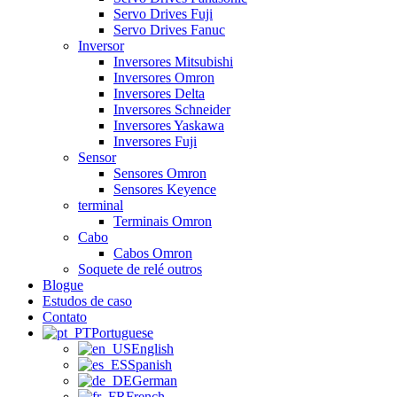
Servo Drives Fuji
Servo Drives Fanuc
Inversor
Inversores Mitsubishi
Inversores Omron
Inversores Delta
Inversores Schneider
Inversores Yaskawa
Inversores Fuji
Sensor
Sensores Omron
Sensores Keyence
terminal
Terminais Omron
Cabo
Cabos Omron
Soquete de relé outros
Blogue
Estudos de caso
Contato
Portuguese
English
Spanish
German
French