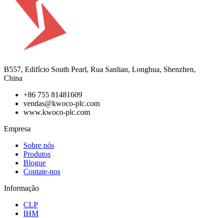
B557, Edifício South Pearl, Rua Sanlian, Longhua, Shenzhen,
China
+86 755 81481609
vendas@kwoco-plc.com
www.kwoco-plc.com
Empresa
Sobre nós
Produtos
Blogue
Contate-nos
Informação
CLP
IHM