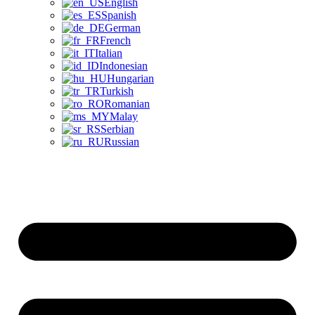
English
Spanish
German
French
Italian
Indonesian
Hungarian
Turkish
Romanian
Malay
Serbian
Russian