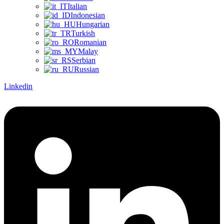
Italian
Indonesian
Hungarian
Turkish
Romanian
Malay
Serbian
Russian
Linkedin