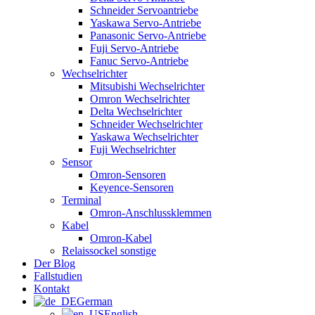
Schneider Servoantriebe
Yaskawa Servo-Antriebe
Panasonic Servo-Antriebe
Fuji Servo-Antriebe
Fanuc Servo-Antriebe
Wechselrichter
Mitsubishi Wechselrichter
Omron Wechselrichter
Delta Wechselrichter
Schneider Wechselrichter
Yaskawa Wechselrichter
Fuji Wechselrichter
Sensor
Omron-Sensoren
Keyence-Sensoren
Terminal
Omron-Anschlussklemmen
Kabel
Omron-Kabel
Relaissockel sonstige
Der Blog
Fallstudien
Kontakt
German
English