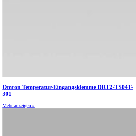
Omron Temperatur-Eingangsklemme DRT2-TS04T-
301
Mehr anzeigen »