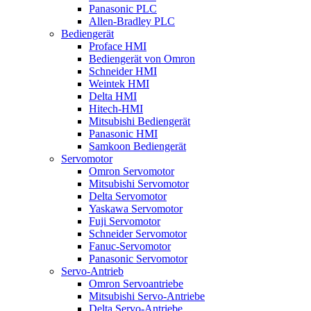
Panasonic PLC
Allen-Bradley PLC
Bediengerät
Proface HMI
Bediengerät von Omron
Schneider HMI
Weintek HMI
Delta HMI
Hitech-HMI
Mitsubishi Bediengerät
Panasonic HMI
Samkoon Bediengerät
Servomotor
Omron Servomotor
Mitsubishi Servomotor
Delta Servomotor
Yaskawa Servomotor
Fuji Servomotor
Schneider Servomotor
Fanuc-Servomotor
Panasonic Servomotor
Servo-Antrieb
Omron Servoantriebe
Mitsubishi Servo-Antriebe
Delta Servo-Antriebe