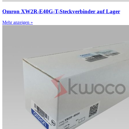
Omron XW2R-E40G-T-Steckverbinder auf Lager
Mehr anzeigen »