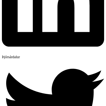
Þjórsárdalur