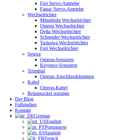
Fuji Servo-Antriebe
Fanuc Servo-Antriebe
Wechselrichter
Mitsubishi Wechselrichter
Omron Wechselrichter
Delta Wechselrichter
Schneider Wechselrichter
Yaskawa Wechselrichter
Fuji Wechselrichter
Sensor
Omron-Sensoren
Keyence-Sensoren
Terminal
Omron-Anschlussklemmen
Kabel
Omron-Kabel
Relaissockel sonstige
Der Blog
Fallstudien
Kontakt
German
English
Portuguese
Spanish
French