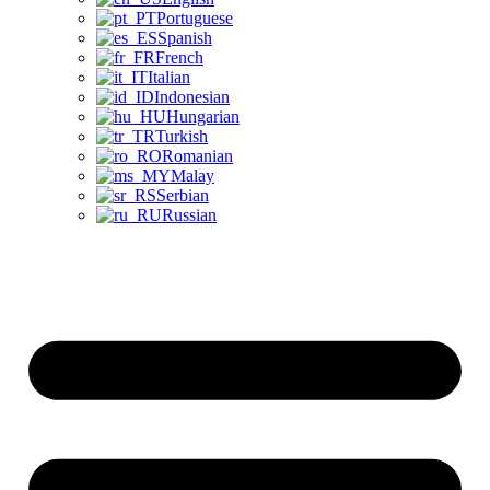
Portuguese
Spanish
French
Italian
Indonesian
Hungarian
Turkish
Romanian
Malay
Serbian
Russian