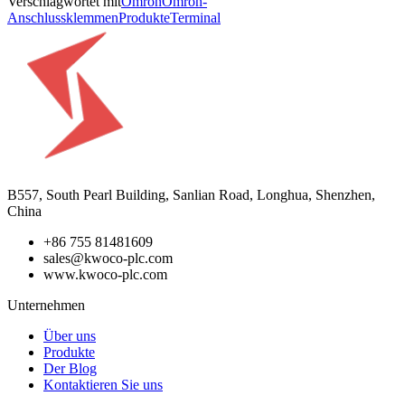
Verschlagwortet mit
Omron
Omron-
Anschlussklemmen
Produkte
Terminal
B557, South Pearl Building, Sanlian Road, Longhua, Shenzhen,
China
+86 755 81481609
sales@kwoco-plc.com
www.kwoco-plc.com
Unternehmen
Über uns
Produkte
Der Blog
Kontaktieren Sie uns