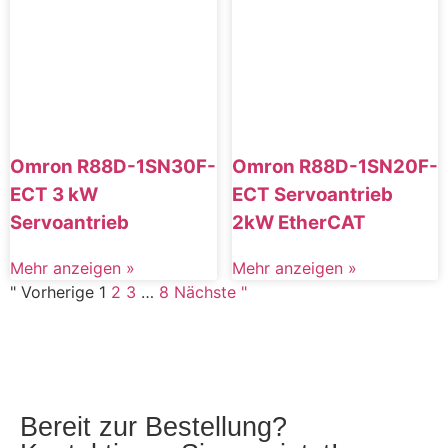
Omron R88D-1SN30F-
Omron R88D-1SN20F-
ECT 3 kW
ECT Servoantrieb
Servoantrieb
2kW EtherCAT
Mehr anzeigen »
Mehr anzeigen »
" Vorherige
1
2
3
…
8
Nächste "
Bereit zur Bestellung?