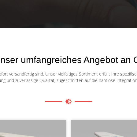
unser umfangreiches Angebot an 
ort versandfertig sind. Unser vielfältiges Sortiment erfüllt Ihre spezif
ung und zuverlässige Qualität, zugeschnitten auf die nahtlose Integration 