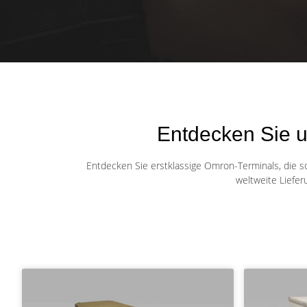
Entdecken Sie 
Entdecken Sie erstklassige Omron-Terminals, die sof
weltweite Liefer