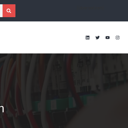
[übersetzen]
n