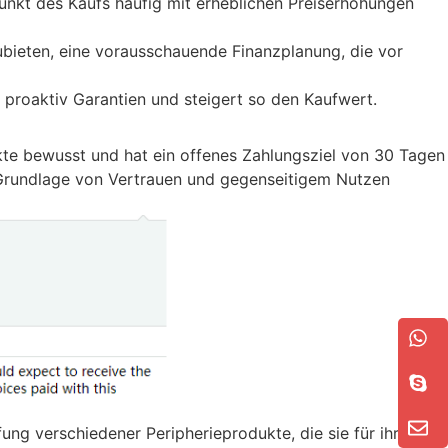
unkt des Kaufs häufig mit erheblichen Preiserhöhungen
ieten, eine vorausschauende Finanzplanung, die vor
proaktiv Garantien und steigert so den Kaufwert.
ekte bewusst und hat ein offenes Zahlungsziel von 30 Tagen
er Grundlage von Vertrauen und gegenseitigem Nutzen
g verschiedener Peripherieprodukte, die sie für ihre