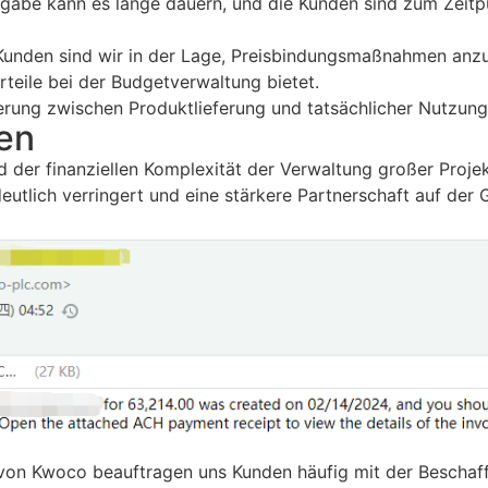
gabe kann es lange dauern, und die Kunden sind zum Zeitp
unden sind wir in der Lage, Preisbindungsmaßnahmen anzub
teile bei der Budgetverwaltung bietet.
rung zwischen Produktlieferung und tatsächlicher Nutzung 
en
d der finanziellen Komplexität der Verwaltung großer Proj
 deutlich verringert und eine stärkere Partnerschaft auf d
on Kwoco beauftragen uns Kunden häufig mit der Beschaffun