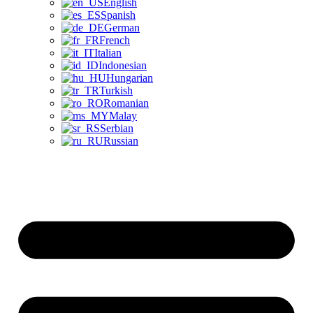
English
Spanish
German
French
Italian
Indonesian
Hungarian
Turkish
Romanian
Malay
Serbian
Russian