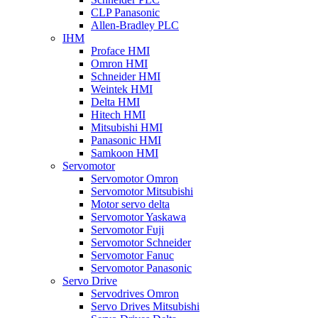
CLP Panasonic
Allen-Bradley PLC
IHM
Proface HMI
Omron HMI
Schneider HMI
Weintek HMI
Delta HMI
Hitech HMI
Mitsubishi HMI
Panasonic HMI
Samkoon HMI
Servomotor
Servomotor Omron
Servomotor Mitsubishi
Motor servo delta
Servomotor Yaskawa
Servomotor Fuji
Servomotor Schneider
Servomotor Fanuc
Servomotor Panasonic
Servo Drive
Servodrives Omron
Servo Drives Mitsubishi