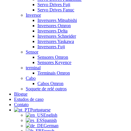
Servo Drives Fuji
Servo Drives Fanuc
Inversor
Inversores Mitsubishi
Inversores Omron
Inversores Delta
Inversores Schneider
Inversores Yaskawa
Inversores Fuji
Sensor
Sensores Omron
Sensores Keyence
terminal
Terminais Omron
Cabo
Cabos Omron
Soquete de relé outros
Blogue
Estudos de caso
Contato
Portuguese
English
Spanish
German
French