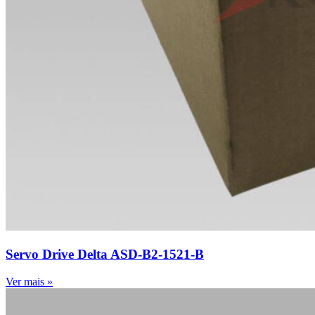
Servo Drive Delta ASD-B2-1521-B
Ver mais »