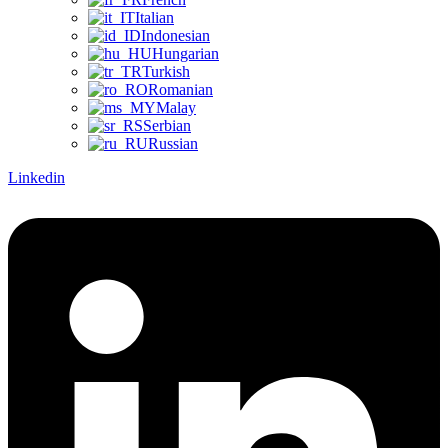
Italian
Indonesian
Hungarian
Turkish
Romanian
Malay
Serbian
Russian
Linkedin