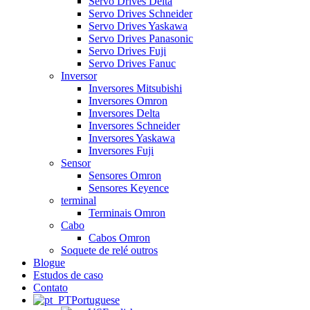
Servo Drives Delta
Servo Drives Schneider
Servo Drives Yaskawa
Servo Drives Panasonic
Servo Drives Fuji
Servo Drives Fanuc
Inversor
Inversores Mitsubishi
Inversores Omron
Inversores Delta
Inversores Schneider
Inversores Yaskawa
Inversores Fuji
Sensor
Sensores Omron
Sensores Keyence
terminal
Terminais Omron
Cabo
Cabos Omron
Soquete de relé outros
Blogue
Estudos de caso
Contato
Portuguese