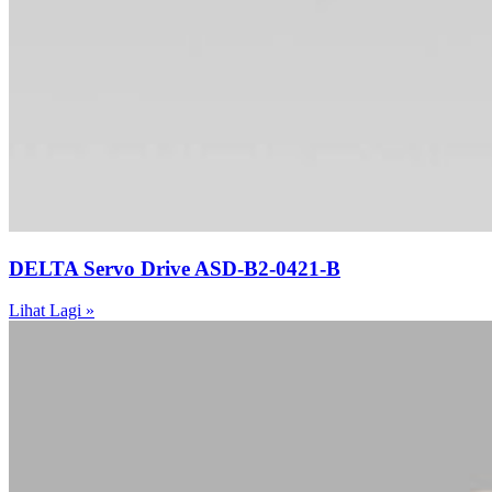
DELTA Servo Drive ASD-B2-0421-B
Lihat Lagi »