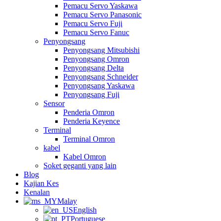
Pemacu Servo Yaskawa
Pemacu Servo Panasonic
Pemacu Servo Fuji
Pemacu Servo Fanuc
Penyongsang
Penyongsang Mitsubishi
Penyongsang Omron
Penyongsang Delta
Penyongsang Schneider
Penyongsang Yaskawa
Penyongsang Fuji
Sensor
Penderia Omron
Penderia Keyence
Terminal
Terminal Omron
kabel
Kabel Omron
Soket geganti yang lain
Blog
Kajian Kes
Kenalan
Malay
English
Portuguese