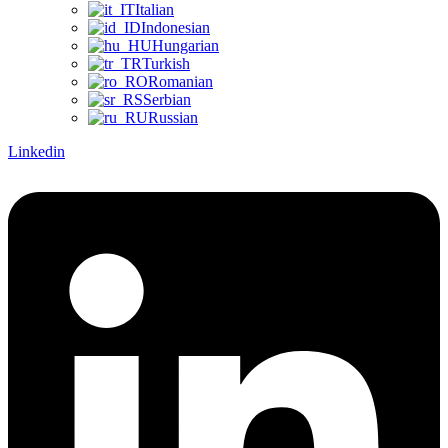
Italian
Indonesian
Hungarian
Turkish
Romanian
Serbian
Russian
Linkedin