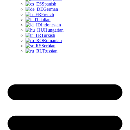
Spanish
German
French
Italian
Indonesian
Hungarian
Turkish
Romanian
Serbian
Russian