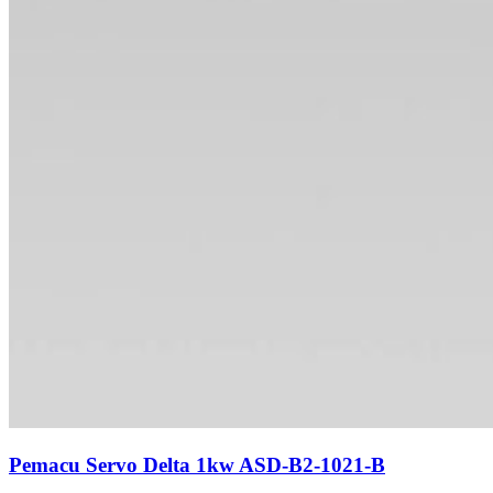
Pemacu Servo Delta 1kw ASD-B2-1021-B