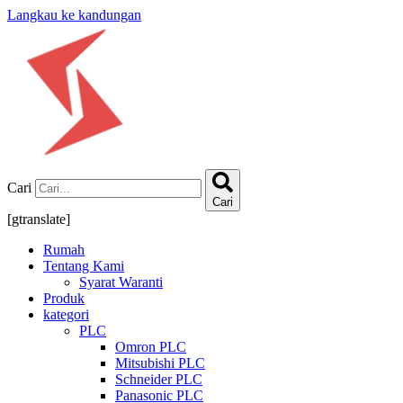
Langkau ke kandungan
Cari
Cari
[gtranslate]
Rumah
Tentang Kami
Syarat Waranti
Produk
kategori
PLC
Omron PLC
Mitsubishi PLC
Schneider PLC
Panasonic PLC