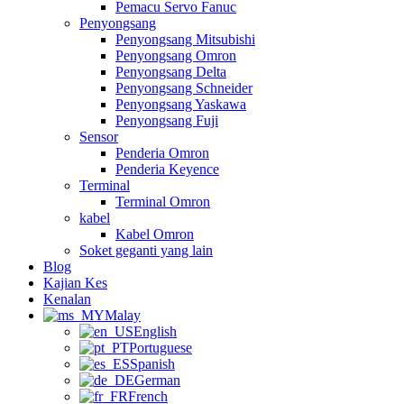
Pemacu Servo Fanuc
Penyongsang
Penyongsang Mitsubishi
Penyongsang Omron
Penyongsang Delta
Penyongsang Schneider
Penyongsang Yaskawa
Penyongsang Fuji
Sensor
Penderia Omron
Penderia Keyence
Terminal
Terminal Omron
kabel
Kabel Omron
Soket geganti yang lain
Blog
Kajian Kes
Kenalan
Malay
English
Portuguese
Spanish
German
French