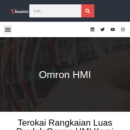
[gtranslate]
Omron HMI
Terokai Rangkaian Luas