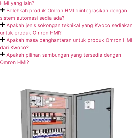
HMI yang lain?
Bolehkah produk Omron HMI diintegrasikan dengan
sistem automasi sedia ada?
Apakah jenis sokongan teknikal yang Kwoco sediakan
untuk produk Omron HMI?
Apakah masa penghantaran untuk produk Omron HMI
dari Kwoco?
Apakah pilihan sambungan yang tersedia dengan
Omron HMI?