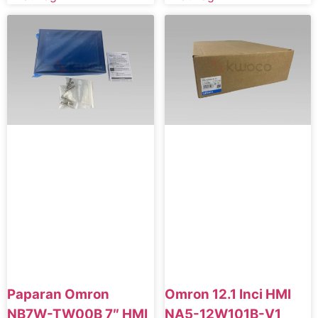
Paparan Omron
Omron 12.1 Inci HMI
NB7W-TW00B 7″ HMI
NA5-12W101B-V1