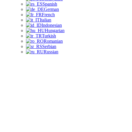
Spanish
German
French
Italian
Indonesian
Hungarian
Turkish
Romanian
Serbian
Russian