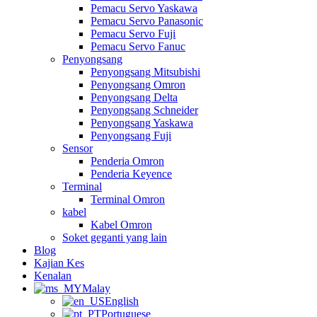
Pemacu Servo Yaskawa
Pemacu Servo Panasonic
Pemacu Servo Fuji
Pemacu Servo Fanuc
Penyongsang
Penyongsang Mitsubishi
Penyongsang Omron
Penyongsang Delta
Penyongsang Schneider
Penyongsang Yaskawa
Penyongsang Fuji
Sensor
Penderia Omron
Penderia Keyence
Terminal
Terminal Omron
kabel
Kabel Omron
Soket geganti yang lain
Blog
Kajian Kes
Kenalan
Malay
English
Portuguese