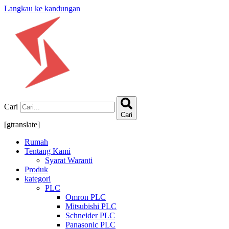
Langkau ke kandungan
Cari
Cari
[gtranslate]
Rumah
Tentang Kami
Syarat Waranti
Produk
kategori
PLC
Omron PLC
Mitsubishi PLC
Schneider PLC
Panasonic PLC