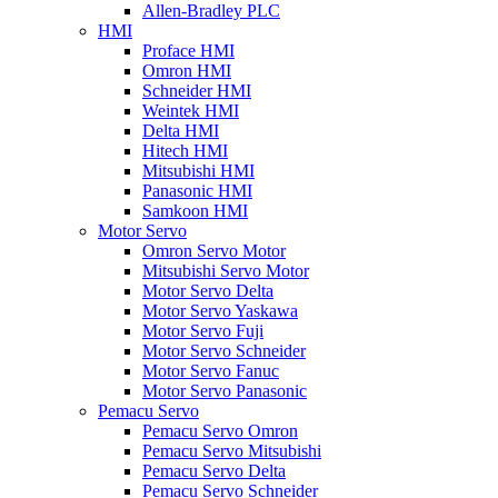
Allen-Bradley PLC
HMI
Proface HMI
Omron HMI
Schneider HMI
Weintek HMI
Delta HMI
Hitech HMI
Mitsubishi HMI
Panasonic HMI
Samkoon HMI
Motor Servo
Omron Servo Motor
Mitsubishi Servo Motor
Motor Servo Delta
Motor Servo Yaskawa
Motor Servo Fuji
Motor Servo Schneider
Motor Servo Fanuc
Motor Servo Panasonic
Pemacu Servo
Pemacu Servo Omron
Pemacu Servo Mitsubishi
Pemacu Servo Delta
Pemacu Servo Schneider