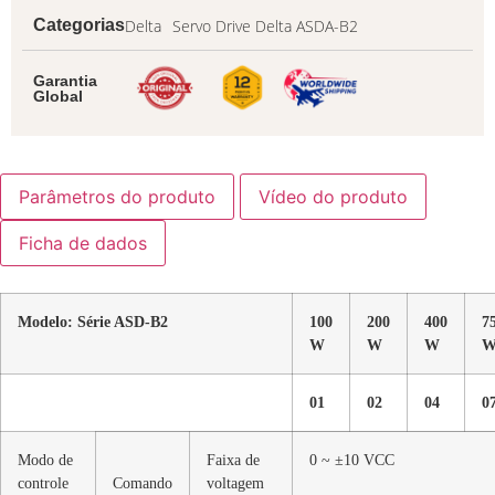
Delta
Servo Drive Delta ASDA-B2
Categorias
Garantia
Global
Parâmetros do produto
Vídeo do produto
Ficha de dados
Modelo: Série ASD-B2
100
200
400
7
W
W
W
01
02
04
0
Modo de
Faixa de
0 ~ ±10 VCC
controle
Comando
voltagem