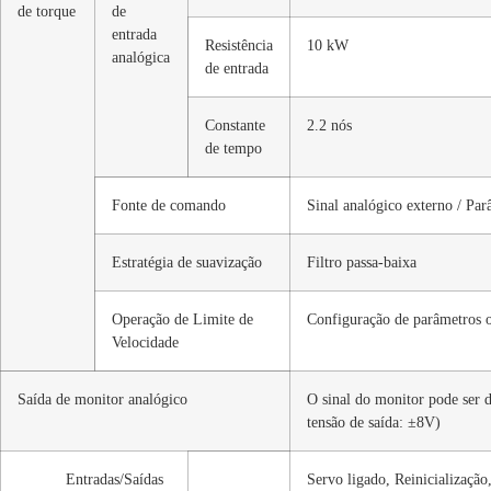
de torque
de
entrada
Resistência
10 kW
analógica
de entrada
Constante
2.2 nós
de tempo
Fonte de comando
Sinal analógico externo / Par
Estratégia de suavização
Filtro passa-baixa
Operação de Limite de
Configuração de parâmetros o
Velocidade
Saída de monitor analógico
O sinal do monitor pode ser d
tensão de saída: ±8V)
Entradas/Saídas
Servo ligado, Reinicializaçã