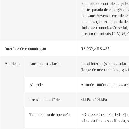
comando de controle de pulso
ajuste, parada de emergência a
de avanço/reverso, erro de t
comunicação serial, perda de 
limite de comunicação serial,
circuito (terminais U, V, W
Interface de comunicação
RS-232／RS-485
Ambiente
Local de instalação
Local interno (sem luz solar d
(longe de névoa de óleo, gás 
Altitude
Altitude 1000m ou menos aci
Pressão atmosférica
86kPa a 106kPa
Temperatura de operação
0oC a 55oC (32°F a 131°F) (S
acima da faixa especificada, 