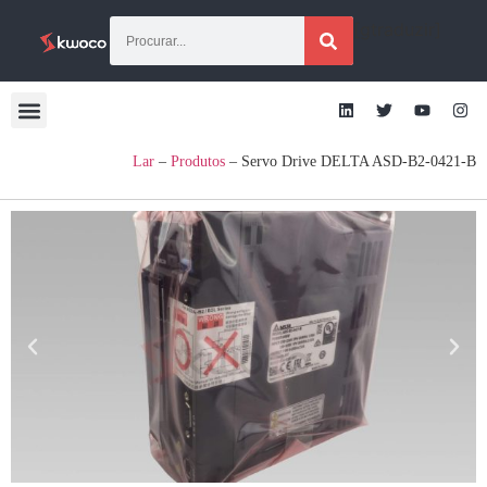
[gtraduzir]
Lar
–
Produtos
–
Servo Drive DELTA ASD-B2-0421-B