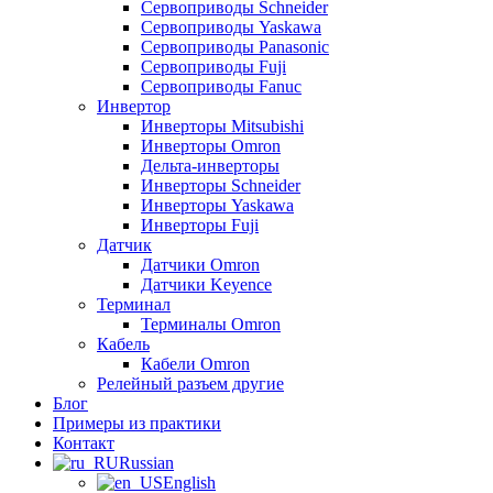
Сервоприводы Schneider
Сервоприводы Yaskawa
Сервоприводы Panasonic
Сервоприводы Fuji
Сервоприводы Fanuc
Инвертор
Инверторы Mitsubishi
Инверторы Omron
Дельта-инверторы
Инверторы Schneider
Инверторы Yaskawa
Инверторы Fuji
Датчик
Датчики Omron
Датчики Keyence
Терминал
Терминалы Omron
Кабель
Кабели Omron
Релейный разъем другие
Блог
Примеры из практики
Контакт
Russian
English