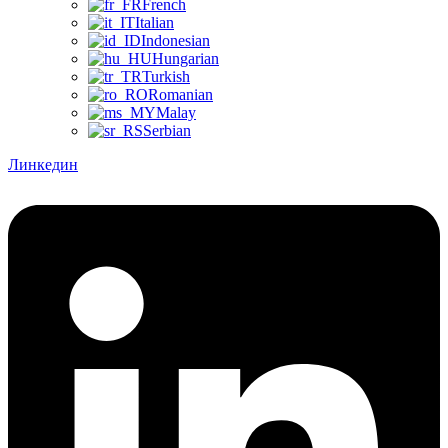
French
Italian
Indonesian
Hungarian
Turkish
Romanian
Malay
Serbian
Линкедин