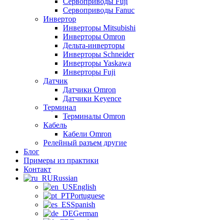
Сервоприводы Fuji
Сервоприводы Fanuc
Инвертор
Инверторы Mitsubishi
Инверторы Omron
Дельта-инверторы
Инверторы Schneider
Инверторы Yaskawa
Инверторы Fuji
Датчик
Датчики Omron
Датчики Keyence
Терминал
Терминалы Omron
Кабель
Кабели Omron
Релейный разъем другие
Блог
Примеры из практики
Контакт
Russian
English
Portuguese
Spanish
German