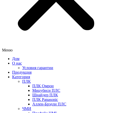
Меню
Дом
О нас
Условия гарантии
Продукция
Категория
ПЛК
ПЛК Омрон
Мицубиси ПЛС
Шнайдер ПЛК
ПЛК Panasonic
Аллен-Брэдли ПЛС
ЧМИ