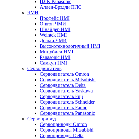
ПЛК Panasonic
Аллен-Брэдли ПЛС
ЧМИ
Профейс HMI
Omron ЧМИ
Шнайдер HMI
Weintek HMI
Дельта-ЧМИ
Высокотехнологичный HMI
Мицубиси HMI
Panasonic HMI
Самкун HMI
Серводвигатель
Серводвигатель Omron
Серводвигатель Mitsubishi
Серводвигатель Delta
Серводвигатель Yaskawa
Серводвигатель Fuji
Серводвигатель Schneider
Серводвигатель Fanuc
Серводвигатель Panasonic
Сервопривод
Сервоприводы Omron
Сервоприводы Mitsubishi
Сервоприводы Delta