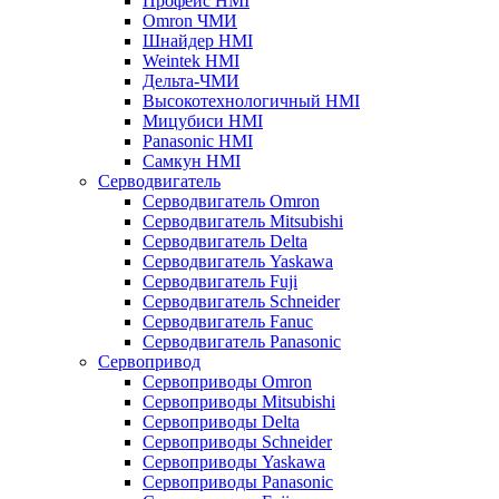
Профейс HMI
Omron ЧМИ
Шнайдер HMI
Weintek HMI
Дельта-ЧМИ
Высокотехнологичный HMI
Мицубиси HMI
Panasonic HMI
Самкун HMI
Серводвигатель
Серводвигатель Omron
Серводвигатель Mitsubishi
Серводвигатель Delta
Серводвигатель Yaskawa
Серводвигатель Fuji
Серводвигатель Schneider
Серводвигатель Fanuc
Серводвигатель Panasonic
Сервопривод
Сервоприводы Omron
Сервоприводы Mitsubishi
Сервоприводы Delta
Сервоприводы Schneider
Сервоприводы Yaskawa
Сервоприводы Panasonic