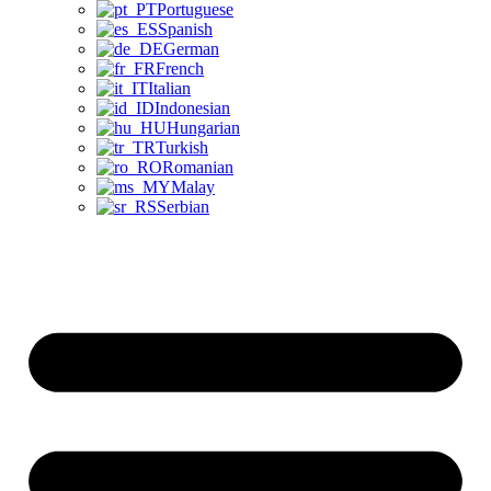
Portuguese
Spanish
German
French
Italian
Indonesian
Hungarian
Turkish
Romanian
Malay
Serbian