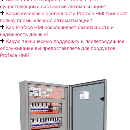
существующими системами автоматизации?
Какие ключевые особенности Proface HMI приносят
пользу промышленной автоматизации?
Как Proface HMI обеспечивает безопасность и
надежность данных?
Какую техническую поддержку и послепродажное
обслуживание вы предоставляете для продуктов
Proface HMI?