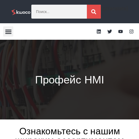
[gtranslate]
Профейс HMI
Ознакомьтесь с нашим