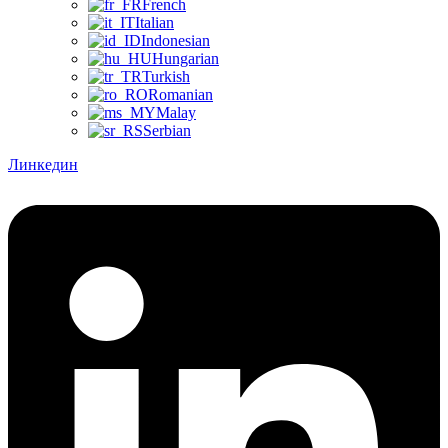
French
Italian
Indonesian
Hungarian
Turkish
Romanian
Malay
Serbian
Линкедин