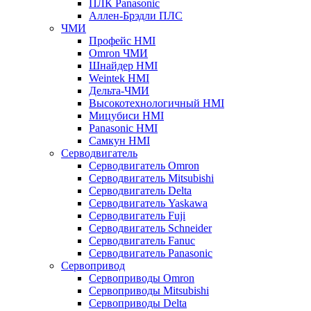
ПЛК Panasonic
Аллен-Брэдли ПЛС
ЧМИ
Профейс HMI
Omron ЧМИ
Шнайдер HMI
Weintek HMI
Дельта-ЧМИ
Высокотехнологичный HMI
Мицубиси HMI
Panasonic HMI
Самкун HMI
Серводвигатель
Серводвигатель Omron
Серводвигатель Mitsubishi
Серводвигатель Delta
Серводвигатель Yaskawa
Серводвигатель Fuji
Серводвигатель Schneider
Серводвигатель Fanuc
Серводвигатель Panasonic
Сервопривод
Сервоприводы Omron
Сервоприводы Mitsubishi
Сервоприводы Delta