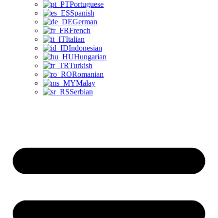
Portuguese
Spanish
German
French
Italian
Indonesian
Hungarian
Turkish
Romanian
Malay
Serbian