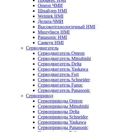
Профейс HMI
Omron ЧМИ
Шнайдер HMI
Weintek HMI
Дельта-ЧМИ
Высокотехнологичный HMI
Мицубиси HMI
Panasonic HMI
Самкун HMI
Серводвигатель
Серводвигатель Omron
Серводвигатель Mitsubishi
Серводвигатель Delta
Серводвигатель Yaskawa
Серводвигатель Fuji
Серводвигатель Schneider
Серводвигатель Fanuc
Серводвигатель Panasonic
Сервопривод
Сервоприводы Omron
Сервоприводы Mitsubishi
Сервоприводы Delta
Сервоприводы Schneider
Сервоприводы Yaskawa
Сервоприводы Panasonic