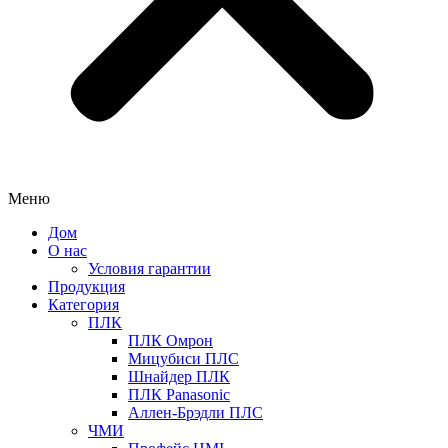
Меню
Дом
О нас
Условия гарантии
Продукция
Категория
ПЛК
ПЛК Омрон
Мицубиси ПЛС
Шнайдер ПЛК
ПЛК Panasonic
Аллен-Брэдли ПЛС
ЧМИ