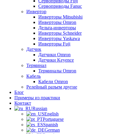
Сервоприводы Fuji
Сервоприводы Fanuc
Инвертор
Инверторы Mitsubishi
Инверторы Omron
Дельта-инверторы
Инверторы Schneider
Инверторы Yaskawa
Инверторы Fuji
Датчик
Датчики Omron
Датчики Keyence
Терминал
Терминалы Omron
Кабель
Кабели Omron
Релейный разъем другие
Блог
Примеры из практики
Контакт
Russian
English
Portuguese
Spanish
German