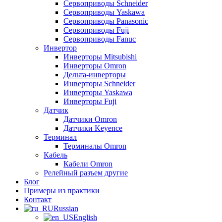
Сервоприводы Schneider
Сервоприводы Yaskawa
Сервоприводы Panasonic
Сервоприводы Fuji
Сервоприводы Fanuc
Инвертор
Инверторы Mitsubishi
Инверторы Omron
Дельта-инверторы
Инверторы Schneider
Инверторы Yaskawa
Инверторы Fuji
Датчик
Датчики Omron
Датчики Keyence
Терминал
Терминалы Omron
Кабель
Кабели Omron
Релейный разъем другие
Блог
Примеры из практики
Контакт
Russian
English