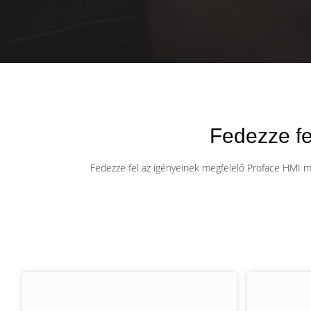
Fedezze fe
Fedezze fel az igényeinek megfelelő Proface HMI me