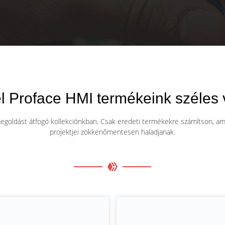
l Proface HMI termékeink széles 
goldást átfogó kollekciónkban. Csak eredeti termékekre számítson, amely
projektjei zökkenőmentesen haladjanak.