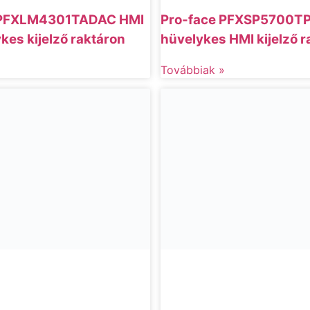
 PFXLM4301TADAC HMI
Pro-face PFXSP5700TP
kes kijelző raktáron
hüvelykes HMI kijelző r
»
Továbbiak »