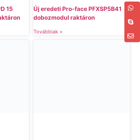
D 15
Új eredeti Pro-face PFXSP5B41
aktáron
dobozmodul raktáron
Továbbiak »