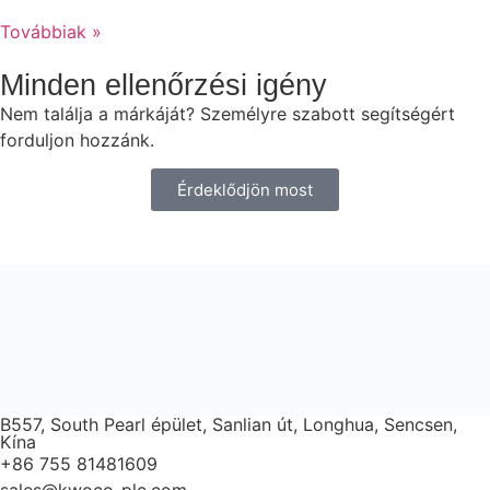
Továbbiak »
Minden ellenőrzési igény
Nem találja a márkáját? Személyre szabott segítségért
forduljon hozzánk.
Érdeklődjön most
B557, South Pearl épület, Sanlian út, Longhua, Sencsen,
Kína
+86 755 81481609
sales@kwoco-plc.com