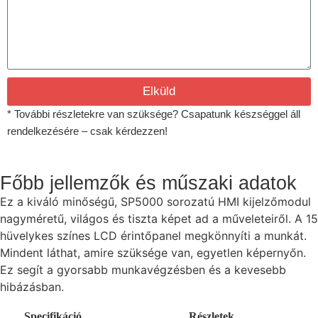
Elküld
* További részletekre van szüksége? Csapatunk készséggel áll
rendelkezésére – csak kérdezzen!
Főbb jellemzők és műszaki adatok
Ez a kiváló minőségű, SP5000 sorozatú HMI kijelzőmodul
nagyméretű, világos és tiszta képet ad a műveleteiről. A 15
hüvelykes színes LCD érintőpanel megkönnyíti a munkát.
Mindent láthat, amire szüksége van, egyetlen képernyőn.
Ez segít a gyorsabb munkavégzésben és a kevesebb
hibázásban.
Specifikáció
Részletek