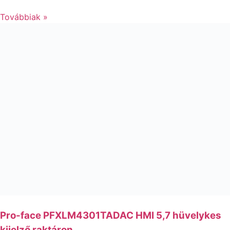
Továbbiak »
Pro-face PFXLM4301TADAC HMI 5,7 hüvelykes
kijelző raktáron