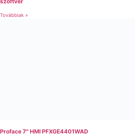
szoftver
Továbbiak »
Proface 7″ HMI PFXGE4401WAD