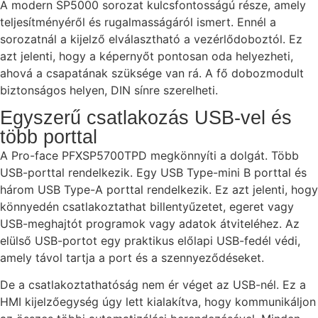
A modern SP5000 sorozat kulcsfontosságú része, amely
teljesítményéről és rugalmasságáról ismert. Ennél a
sorozatnál a kijelző elválasztható a vezérlődoboztól. Ez
azt jelenti, hogy a képernyőt pontosan oda helyezheti,
ahová a csapatának szüksége van rá. A fő dobozmodult
biztonságos helyen, DIN sínre szerelheti.
Egyszerű csatlakozás USB-vel és
több porttal
A Pro-face PFXSP5700TPD megkönnyíti a dolgát. Több
USB-porttal rendelkezik. Egy USB Type-mini B porttal és
három USB Type-A porttal rendelkezik. Ez azt jelenti, hogy
könnyedén csatlakoztathat billentyűzetet, egeret vagy
USB-meghajtót programok vagy adatok átviteléhez. Az
elülső USB-portot egy praktikus előlapi USB-fedél védi,
amely távol tartja a port és a szennyeződéseket.
De a csatlakoztathatóság nem ér véget az USB-nél. Ez a
HMI kijelzőegység úgy lett kialakítva, hogy kommunikáljon