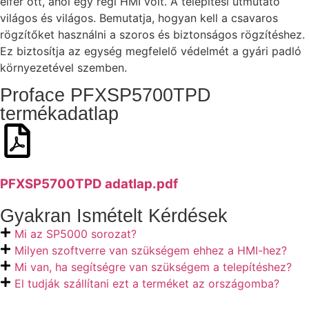
elfér ott, ahol egy régi HMI volt. A telepítési útmutató
világos és világos. Bemutatja, hogyan kell a csavaros
rögzítőket használni a szoros és biztonságos rögzítéshez.
Ez biztosítja az egység megfelelő védelmét a gyári padló
környezetével szemben.
Proface PFXSP5700TPD
termékadatlap
PFXSP5700TPD adatlap.pdf
Gyakran Ismételt Kérdések
Mi az SP5000 sorozat?
Milyen szoftverre van szükségem ehhez a HMI-hez?
Mi van, ha segítségre van szükségem a telepítéshez?
El tudják szállítani ezt a terméket az országomba?