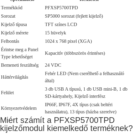
Termékkód
PFXSP5700TPD
Sorozat
SP5000 sorozat (fejlett kijelző)
Kijelző típusa
TFT színes LCD
Kijelző mérete
15 hüvelyk
Felbontás
1024 x 768 pixel (XGA)
Érintse meg a Panel
Kapacitív (többszörös érintéses)
Type lehetőséget
Bemeneti feszültség
24 VDC
Fehér LED (Nem cserélhető a felhasználó
Háttérvilágítás
által)
3 db USB A típusú, 1 db USB mini-B, 1 db
Felület
SD-kártyahely, Kijelző interfész
IP66F, IP67F, 4X típus (csak beltéri
Környezetvédelem
használatra), 13 típus (házba szerelve)
Miért számít a PFXSP5700TPD
kijelzőmodul kiemelkedő terméknek?