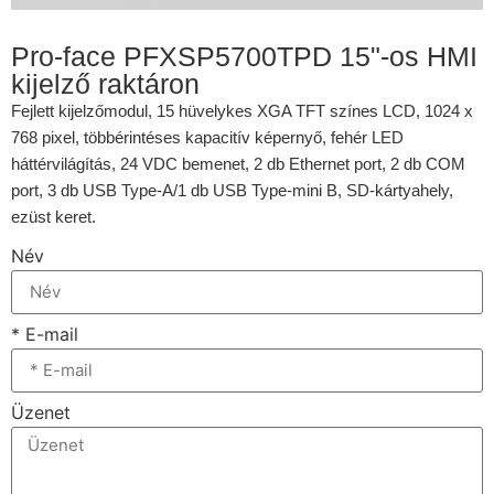
Pro-face PFXSP5700TPD 15"-os HMI
kijelző raktáron
Fejlett kijelzőmodul, 15 hüvelykes XGA TFT színes LCD, 1024 x
768 pixel, többérintéses kapacitív képernyő, fehér LED
háttérvilágítás, 24 VDC bemenet, 2 db Ethernet port, 2 db COM
port, 3 db USB Type-A/1 db USB Type-mini B, SD-kártyahely,
ezüst keret.
Név
* E-mail
Üzenet