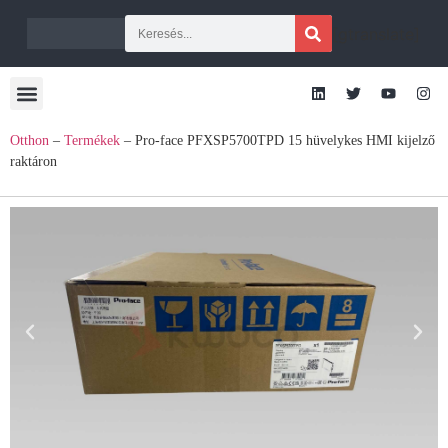
[gtranslate]
Otthon
–
Termékek
–
Pro-face PFXSP5700TPD 15 hüvelykes HMI kijelző
raktáron