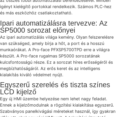
az összes többi automatizálási berendezésével. Minden
igényt kielégítő portokkal rendelkezik. Számos PLC-hez
és más eszközhöz csatlakoztatható.
Ipari automatizálásra tervezve: Az
SP5000 sorozat előnyei
Az ipari automatizálás világa kemény. Olyan felszerelésre
van szükséged, amely bírja a hőt, a port és a hosszú
munkaórákat. A Pro-face PFXSP5700TPD erre a világra
készült. A Pro-face rugalmas SP5000 sorozatának
kulcsfontosságú része. Ez a sorozat híres erősségéről és
megbízhatóságáról. Az erős keret és az intelligens
kialakítás kiváló védelmet nyújt.
Egyszerű szerelés és tiszta színes
LCD kijelző
Egy új HMI üzembe helyezése nem lehet nagy feladat.
Ennek a kijelzőmodulnak a rögzítési kialakítása egyszerű.
Szabványos panelkivágási méreteket használ, így gyakran