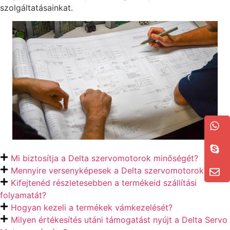
szolgáltatásainkat.
Mi biztosítja a Delta szervomotorok minőségét?
Mennyire versenyképesek a Delta szervomotorok árai?
Kifejtenéd részletesebben a termékeid szállítási
folyamatát?
Hogyan kezeli a termékek vámkezelését?
Milyen értékesítés utáni támogatást nyújt a Delta Servo