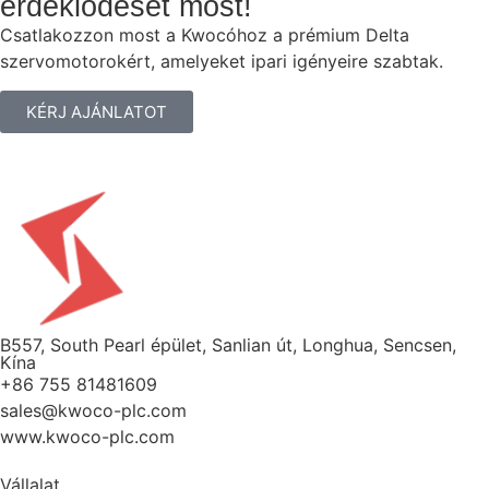
érdeklődését most!
Csatlakozzon most a Kwocóhoz a prémium Delta
szervomotorokért, amelyeket ipari igényeire szabtak.
KÉRJ AJÁNLATOT
B557, South Pearl épület, Sanlian út, Longhua, Sencsen,
Kína
+86 755 81481609
sales@kwoco-plc.com
www.kwoco-plc.com
Vállalat