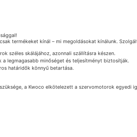
sággal!
csak termékeket kínál – mi megoldásokat kínálunk. Szolgált
k széles skálájához, azonnali szállításra készen.
k a legmagasabb minőséget és teljesítményt biztosítják.
oros határidők könnyű betartása.
züksége, a Kwoco elkötelezett a szervomotorok egyedi igé