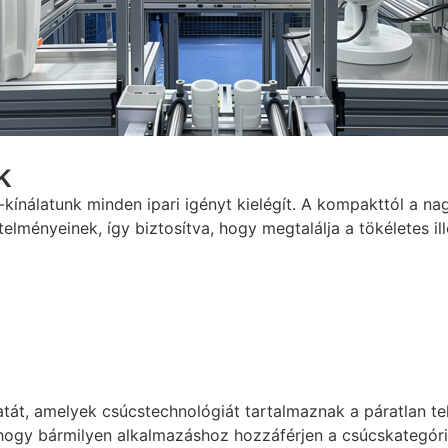
k
kínálatunk minden ipari igényt kielégít. A kompakttól a na
elményeinek, így biztosítva, hogy megtalálja a tökéletes il
át, amelyek csúcstechnológiát tartalmaznak a páratlan tel
 hogy bármilyen alkalmazáshoz hozzáférjen a csúcskategóri