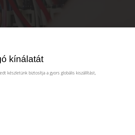
ó kínálatát
 készletünk biztosítja a gyors globális kiszállítást,