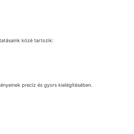
atásaink közé tartozik:
nyeinek precíz és gyors kielégítésében.