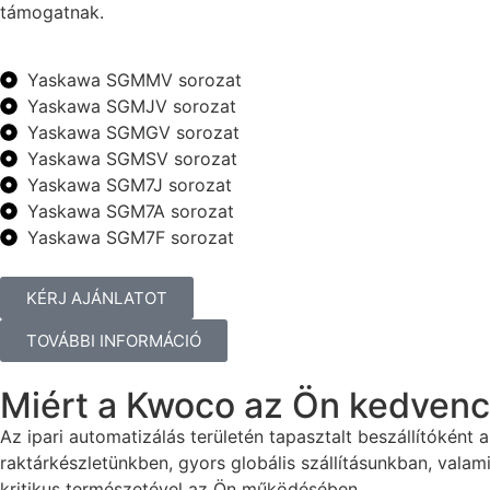
támogatnak.
Yaskawa SGMMV sorozat
Yaskawa SGMJV sorozat
Yaskawa SGMGV sorozat
Yaskawa SGMSV sorozat
Yaskawa SGM7J sorozat
Yaskawa SGM7A sorozat
Yaskawa SGM7F sorozat
KÉRJ AJÁNLATOT
TOVÁBBI INFORMÁCIÓ
Miért a Kwoco az Ön kedvenc
Az ipari automatizálás területén tapasztalt beszállítókén
raktárkészletünkben, gyors globális szállításunkban, valam
kritikus természetével az Ön működésében.