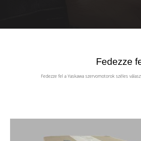
Fedezze fe
Fedezze fel a Yaskawa szervomotorok széles választék