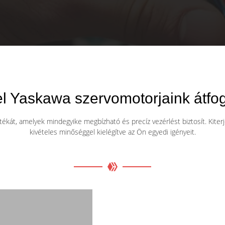
l Yaskawa szervomotorjaink átfog
át, amelyek mindegyike megbízható és precíz vezérlést biztosít. Kiterjedt
kivételes minőséggel kielégítve az Ön egyedi igényeit.