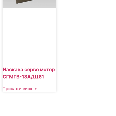
Иаскава серво мотор
СГМГВ-13АДЦ61
Прикажи више »