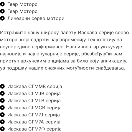
Геар Моторс
Геар Моторс
Линеарни серво мотори
Истражите нашу широку палету Иаскава серије серво
мотора, која садржи најсавременију технологију за
неупоредиве перформансе. Наш инвентар укључује
најновије и најпопуларније серије, обезбеђујући вам
приступ врхунским опцијама за било коју апликацију,
уз подршку наших снажних могућности снабдевања.
Иаскава СГММВ серија
Иаскава СГМЈВ серија
Иаскава СГМГВ серија
Иаскава СГМСВ серија
Иаскава СГМ7Ј серија
Иаскава СГМ7А серија
Иаскава СГМ7Ф серија