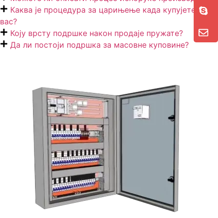
Каква је процедура за царињење када купујете од
вас?
Коју врсту подршке након продаје пружате?
Да ли постоји подршка за масовне куповине?