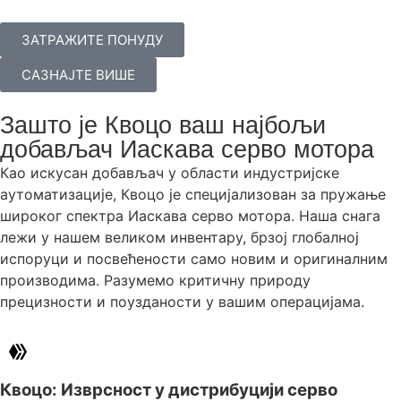
ЗАТРАЖИТЕ ПОНУДУ
САЗНАЈТЕ ВИШЕ
Зашто је Квоцо ваш најбољи
добављач Иаскава серво мотора
Као искусан добављач у области индустријске
аутоматизације, Квоцо је специјализован за пружање
широког спектра Иаскава серво мотора. Наша снага
лежи у нашем великом инвентару, брзој глобалној
испоруци и посвећености само новим и оригиналним
производима. Разумемо критичну природу
прецизности и поузданости у вашим операцијама.
Квоцо: Изврсност у дистрибуцији серво