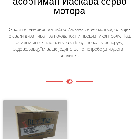
асортиман Иаскава серво
мотора
Откријте разноврстан избор Иаскава серво мотора, од којих
је сваки дизајниран за поузданост и прецизну контролу. Наш
обимни инвентар осигурава брзу глобалну испоруку,
задовољавајући ваше јединствене потребе уз изузетан
квалитет.