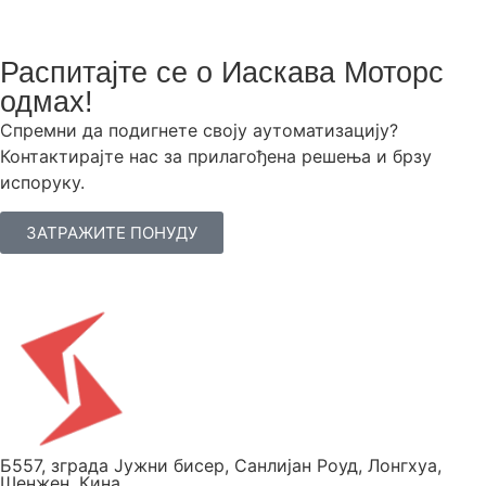
Распитајте се о Иаскава Моторс
одмах!
Спремни да подигнете своју аутоматизацију?
Контактирајте нас за прилагођена решења и брзу
испоруку.
ЗАТРАЖИТЕ ПОНУДУ
Б557, зграда Јужни бисер, Санлијан Роуд, Лонгхуа,
Шенжен, Кина