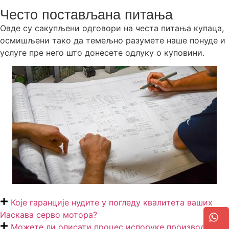
Често постављана питања
Овде су сакупљени одговори на честа питања купаца,
осмишљени тако да темељно разумете наше понуде и
услуге пре него што донесете одлуку о куповини.
Које гаранције нудите у погледу квалитета ваших
Иаскава серво мотора?
Можете ли описати процес испоруке производа?