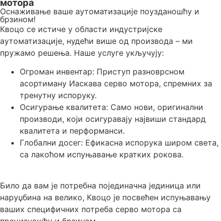
мотора
Оснаживање ваше аутоматизације поузданошћу и
брзином!
Квоцо се истиче у области индустријске
аутоматизације, нудећи више од производа – ми
пружамо решења. Наше услуге укључују:
Огроман инвентар: Приступ разноврсном
асортиману Иаскава серво мотора, спремних за
тренутну испоруку.
Осигурање квалитета: Само нови, оригинални
производи, који осигуравају највиши стандард
квалитета и перформанси.
Глобални досег: Ефикасна испорука широм света,
са лакоћом испуњавање кратких рокова.
Било да вам је потребна појединачна јединица или
наруџбина на велико, Квоцо је посвећен испуњавању
ваших специфичних потреба серво мотора са
прецизношћу и брзином.