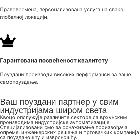
Правовремена, персонализована услуга на свакој
глобалној локацији.
Гарантована посвећеност квалитету
Поуздани производи високих перформанси за ваше
самопоуздање.
Ваш поуздани партнер у свим
индустријама широм света
Квоцо опслужује различите секторе са врхунским
производима индустријске аутоматизације.
Специјализовани смо за оснаживање произвођача
опреме, инжењерских решења и трговачких компанија
са поузданошћу и изврсношћу.