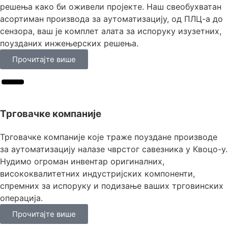
решења како би оживели пројекте. Наш свеобухватан
асортиман производа за аутоматизацију, од ПЛЦ-а до
сензора, ваш је комплет алата за испоруку изузетних,
поузданих инжењерских решења.
Прочитајте више
Трговачке компаније
Трговачке компаније које траже поуздане производе
за аутоматизацију налазе чврстог савезника у Квоцо-у.
Нудимо огроман инвентар оригиналних,
висококвалитетних индустријских компоненти,
спремних за испоруку и подизање ваших трговинских
операција.
Прочитајте више