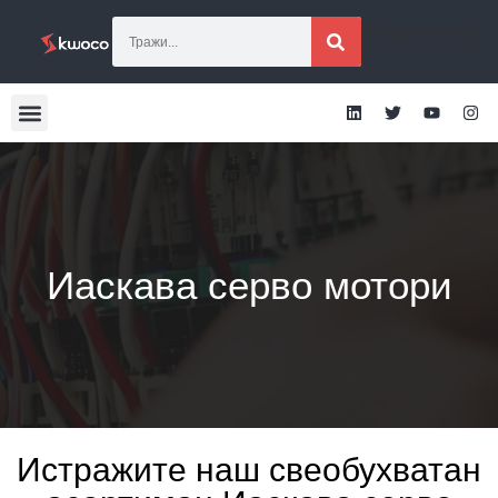
[гтранслате]
Иаскава серво мотори
Истражите наш свеобухватан