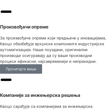
Произвођачи опреме
За произвођаче опреме који предњаче у иновацијама,
Квоцо обезбеђује врхунске компоненте индустријске
аутоматизације. Наши поуздани, оригинални
производи осигуравају да су ваши производни
процеси ефикасни, најсавременији и непрекидни.
Прочитајте више
Компаније за инжењерска решења
Квоцо сарађује са компанијама за инжењерска