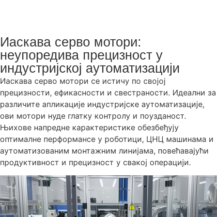
Иаскава серво мотори:
неупоредива прецизност у
индустријској аутоматизацији
Иаскава серво мотори се истичу по својој
прецизности, ефикасности и свестраности. Идеални за
различите апликације индустријске аутоматизације,
ови мотори нуде глатку контролу и поузданост.
Њихове напредне карактеристике обезбеђују
оптималне перформансе у роботици, ЦНЦ машинама и
аутоматизованим монтажним линијама, повећавајући
продуктивност и прецизност у свакој операцији.