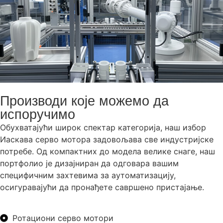
Производи које можемо да
испоручимо
Обухватајући широк спектар категорија, наш избор
Иаскава серво мотора задовољава све индустријске
потребе. Од компактних до модела велике снаге, наш
портфолио је дизајниран да одговара вашим
специфичним захтевима за аутоматизацију,
осигуравајући да пронађете савршено пристајање.
Ротациони серво мотори