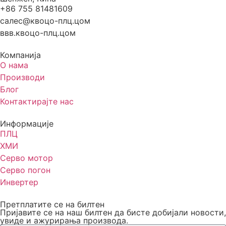
+86 755 81481609
салес@квоцо-плц.цом
ввв.квоцо-плц.цом
Компанија
О нама
Производи
Блог
Контактирајте нас
Информације
ПЛЦ
ХМИ
Серво мотор
Серво погон
Инвертер
Претплатите се на билтен
Пријавите се на наш билтен да бисте добијали новости,
увиде и ажурирања производа.