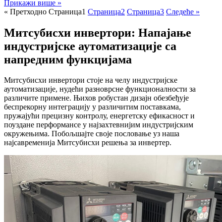
Прикажи више »
« Претходно
Страница
1
Страница
2
Страница
3
Следеће »
Митсубисхи инвертори: Напајање
индустријске аутоматизације са
напредним функцијама
Митсубисхи инвертори стоје на челу индустријске
аутоматизације, нудећи разноврсне функционалности за
различите примене. Њихов робустан дизајн обезбеђује
беспрекорну интеграцију у различитим поставкама,
пружајући прецизну контролу, енергетску ефикасност и
поуздане перформансе у најзахтевнијим индустријским
окружењима. Побољшајте своје пословање уз наша
најсавременија Митсубисхи решења за инвертер.