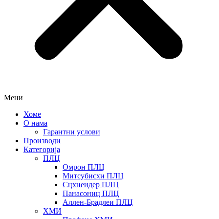
Мени
Хоме
О нама
Гарантни услови
Производи
Категорија
ПЛЦ
Омрон ПЛЦ
Митсубисхи ПЛЦ
Сцхнеидер ПЛЦ
Панасониц ПЛЦ
Аллен-Брадлеи ПЛЦ
ХМИ