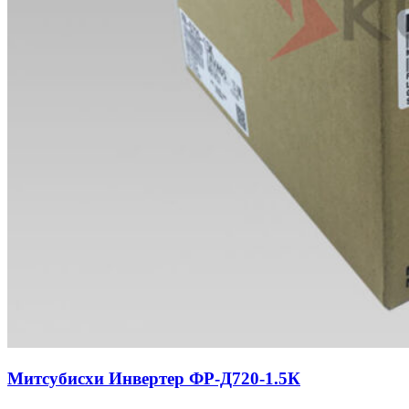
Митсубисхи Инвертер ФР-Д720-1.5К