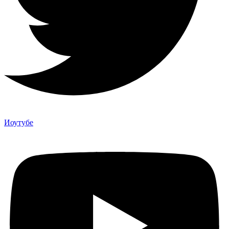
Иоутубе