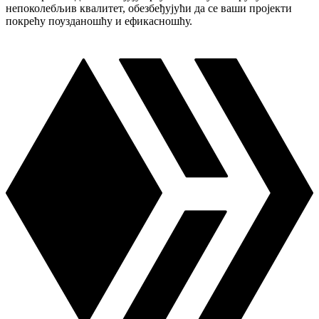
непоколебљив квалитет, обезбеђујући да се ваши пројекти
покрећу поузданошћу и ефикасношћу.