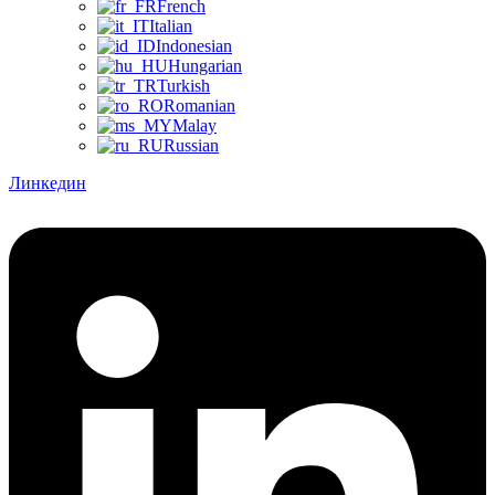
French
Italian
Indonesian
Hungarian
Turkish
Romanian
Malay
Russian
Линкедин