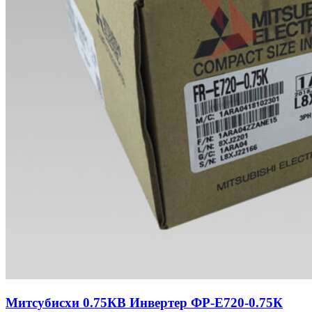
Митсубисхи 0.75КВ Инвертер ФР-Е720-0.75К