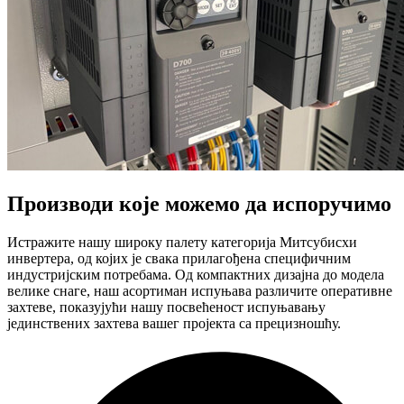
Производи које можемо да испоручимо
Истражите нашу широку палету категорија Митсубисхи
инвертера, од којих је свака прилагођена специфичним
индустријским потребама. Од компактних дизајна до модела
велике снаге, наш асортиман испуњава различите оперативне
захтеве, показујући нашу посвећеност испуњавању
јединствених захтева вашег пројекта са прецизношћу.