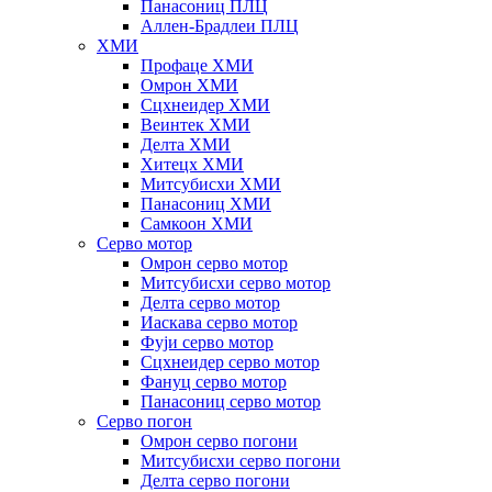
Панасониц ПЛЦ
Аллен-Брадлеи ПЛЦ
ХМИ
Профаце ХМИ
Омрон ХМИ
Сцхнеидер ХМИ
Веинтек ХМИ
Делта ХМИ
Хитецх ХМИ
Митсубисхи ХМИ
Панасониц ХМИ
Самкоон ХМИ
Серво мотор
Омрон серво мотор
Митсубисхи серво мотор
Делта серво мотор
Иаскава серво мотор
Фуји серво мотор
Сцхнеидер серво мотор
Фануц серво мотор
Панасониц серво мотор
Серво погон
Омрон серво погони
Митсубисхи серво погони
Делта серво погони