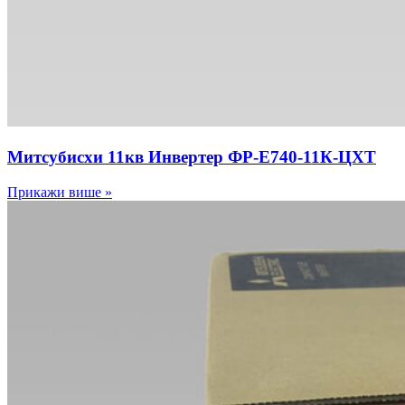
Митсубисхи 11кв Инвертер ФР-Е740-11К-ЦХТ
Прикажи више »