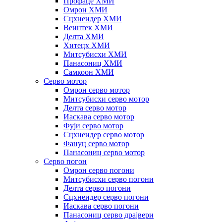
Профаце ХМИ
Омрон ХМИ
Сцхнеидер ХМИ
Веинтек ХМИ
Делта ХМИ
Хитецх ХМИ
Митсубисхи ХМИ
Панасониц ХМИ
Самкоон ХМИ
Серво мотор
Омрон серво мотор
Митсубисхи серво мотор
Делта серво мотор
Иаскава серво мотор
Фуји серво мотор
Сцхнеидер серво мотор
Фануц серво мотор
Панасониц серво мотор
Серво погон
Омрон серво погони
Митсубисхи серво погони
Делта серво погони
Сцхнеидер серво погони
Иаскава серво погони
Панасониц серво драјвери