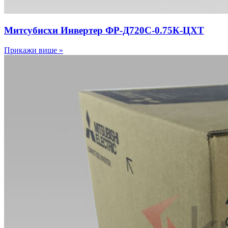
Митсубисхи Инвертер ФР-Д720С-0.75К-ЦХТ
Прикажи више »