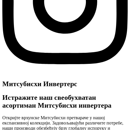
Митсубисхи Инвертерс
Истражите наш свеобухватан
асортиман Митсубисхи инвертера
Откријте врхунске Митсубисхи претвараче у нашој
експанзивној колекцији. Задовољавајући различите потребе,
наши производи обезбеђују брзу глобалну испоруку и