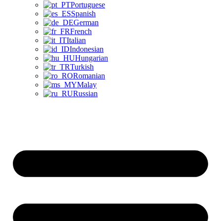
Portuguese
Spanish
German
French
Italian
Indonesian
Hungarian
Turkish
Romanian
Malay
Russian