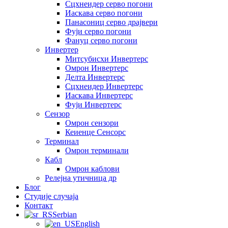
Сцхнеидер серво погони
Иаскава серво погони
Панасониц серво драјвери
Фуји серво погони
Фануц серво погони
Инвертер
Митсубисхи Инвертерс
Омрон Инвертерс
Делта Инвертерс
Сцхнеидер Инвертерс
Иаскава Инвертерс
Фуји Инвертерс
Сензор
Омрон сензори
Кеиенце Сенсорс
Терминал
Омрон терминали
Кабл
Омрон каблови
Релејна утичница др
Блог
Студије случаја
Контакт
Serbian
English