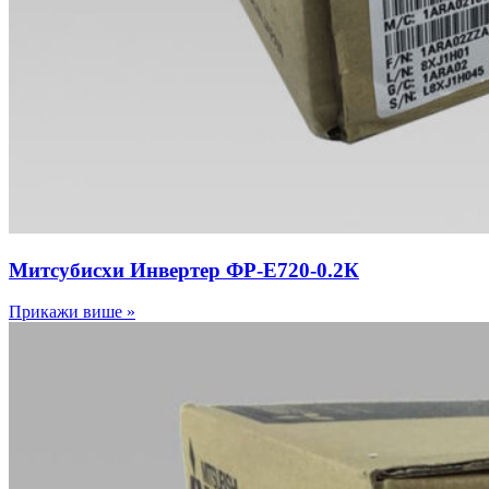
Митсубисхи Инвертер ФР-Е720-0.2К
Прикажи више »