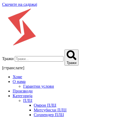
Скочите на садржај
Тражи
Тражи
[гтранслате]
Хоме
О нама
Гарантни услови
Производи
Категорија
ПЛЦ
Омрон ПЛЦ
Митсубисхи ПЛЦ
Сцхнеидер ПЛЦ