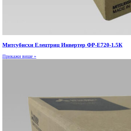
Митсубисхи Елецтриц Инвертер ФР-Е720-1.5К
Прикажи више »