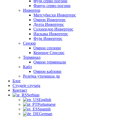
Фуји серво погони
Фануц серво погони
Инвертер
Митсубисхи Инвертерс
Омрон Инвертерс
Делта Инвертерс
Сцхнеидер Инвертерс
Иаскава Инвертерс
Фуји Инвертерс
Сензор
Омрон сензори
Кеиенце Сенсорс
Терминал
Омрон терминали
Кабл
Омрон каблови
Релејна утичница др
Блог
Студије случаја
Контакт
Serbian
English
Portuguese
Spanish
German