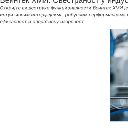
Веинтек ХМИ: Свестраност у индус
Откријте вишеструке функционалности Веинтек ХМИ јед
интуитивним интерфејсима, робусним перформансама и
ефикасност и оперативну изврсност