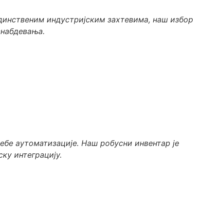
единственим индустријским захтевима, наш избор
снабдевања.
ебе аутоматизације. Наш робусни инвентар је
ку интеграцију.