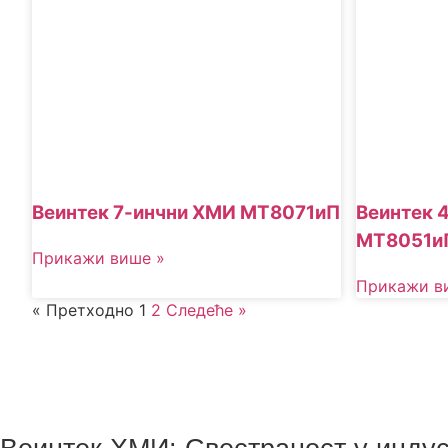
Веинтек 7-инчни ХМИ МТ8071иП
Веинтек 
МТ8051и
Прикажи више »
Прикажи в
« Претходно
1
2
Следеће »