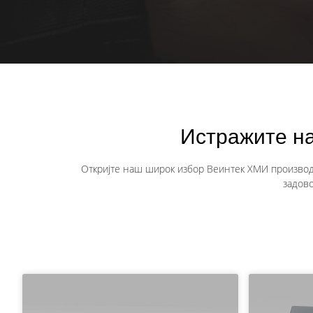
Истражите н
Откријте наш широк избор Веинтек ХМИ производа
задово