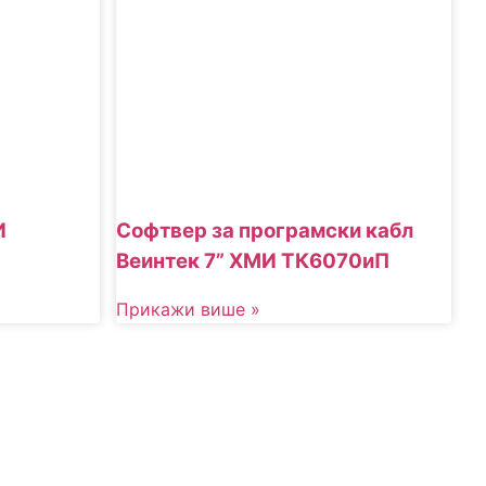
Софтвер за програмски кабл
И
Веинтек 7” ХМИ ТК6070иП
Прикажи више »