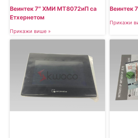
Веинтек 7″ ХМИ МТ8072иП са
Веинтек 
Етхернетом
Прикажи в
Прикажи више »