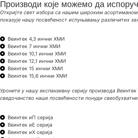
Производи које можемо да испору
Откријте свет избора са нашим широким асортиманом 
показује нашу посвећеност испуњавању различитих за
Веинтек 4,3 инчни ХМИ
Веинтек 7 инчни ХМИ
Веинтек 10,1 инчни ХМИ
Веинтек 12,1 инчни ХМИ
Веинтек 15 инчни ХМИ
Веинтек 15,6 инчни ХМИ
Уроните у нашу експанзивну серију производа Веинтек 
сведочанство наше посвећености понуди свеобухватних
Веинтек иП серија
Веинтек иЕ серија
Веинтек иХ серија