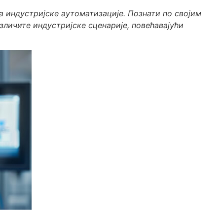
 индустријске аутоматизације. Познати по својим
личите индустријске сценарије, повећавајући