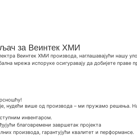
вљач за Веинтек ХМИ
ектра Веинтек ХМИ производа, наглашавајући нашу уло
бална мрежа испоруке осигуравају да добијете праве п
рсношћу!
је, нудећи више од производа – ми пружамо решења. Н
оступним инвентаром.
еђујући благовремени завршетак пројекта
лних производа, гарантујући квалитет и перформансе.