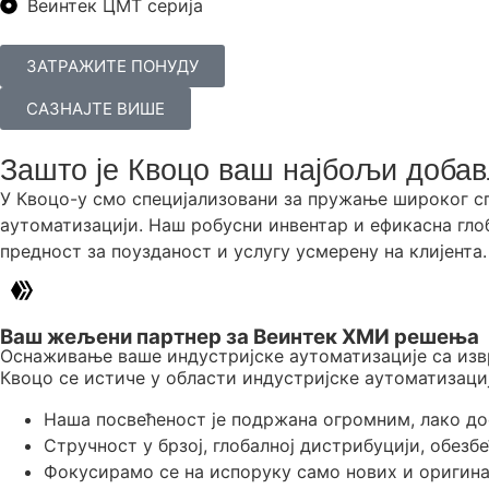
Веинтек ЦМТ серија
ЗАТРАЖИТЕ ПОНУДУ
САЗНАЈТЕ ВИШЕ
Зашто је Квоцо ваш најбољи доба
У Квоцо-у смо специјализовани за пружање широког сп
аутоматизацији. Наш робусни инвентар и ефикасна гло
предност за поузданост и услугу усмерену на клијента.
Ваш жељени партнер за Веинтек ХМИ решења
Оснаживање ваше индустријске аутоматизације са изв
Квоцо се истиче у области индустријске аутоматизаци
Наша посвећеност је подржана огромним, лако д
Стручност у брзој, глобалној дистрибуцији, обезб
Фокусирамо се на испоруку само нових и оригина