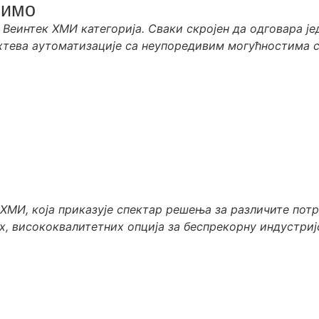
чимо
Веинтек ХМИ категорија. Сваки скројен да одговара ј
хтева аутоматизације са неупоредивим могућностима 
ХМИ, која приказује спектар решења за различите потр
, висококвалитетних опција за беспрекорну индустријс