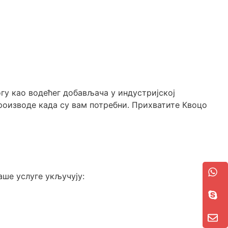
гу као водећег добављача у индустријској
роизводе када су вам потребни. Прихватите Квоцо
аше услуге укључују: