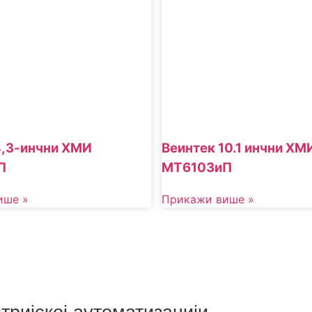
4,3-инчни ХМИ
Веинтек 10.1 инчни ХМ
П
МТ6103иП
ише »
Прикажи више »