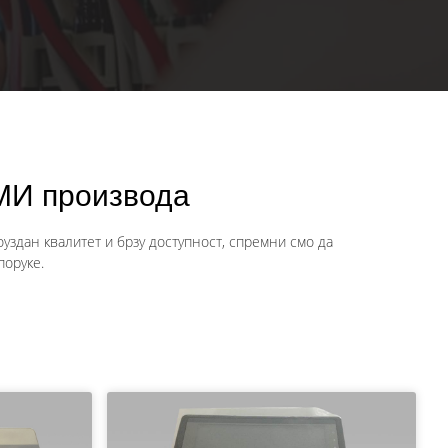
МИ производа
здан квалитет и брзу доступност, спремни смо да
поруке.