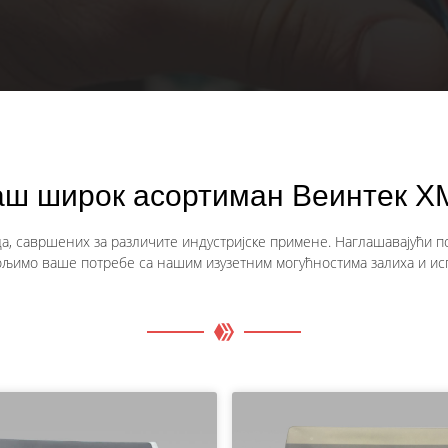
аш широк асортиман Веинтек Х
, савршених за различите индустријске примене. Наглашавајући поу
љимо ваше потребе са нашим изузетним могућностима залиха и ис