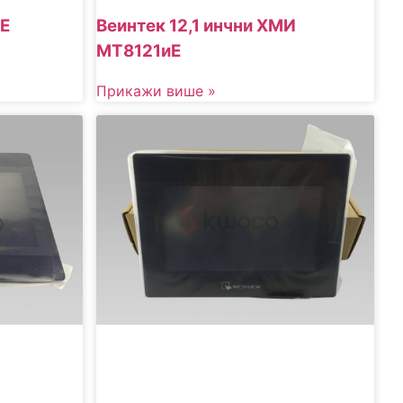
Е
Веинтек 12,1 инчни ХМИ
МТ8121иЕ
Прикажи више »