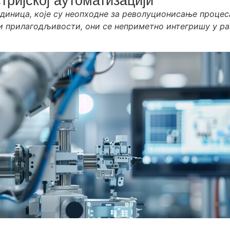
тријској аутоматизацији
иница, које су неопходне за револуционисање процеса
 прилагодљивости, они се неприметно интегришу у раз