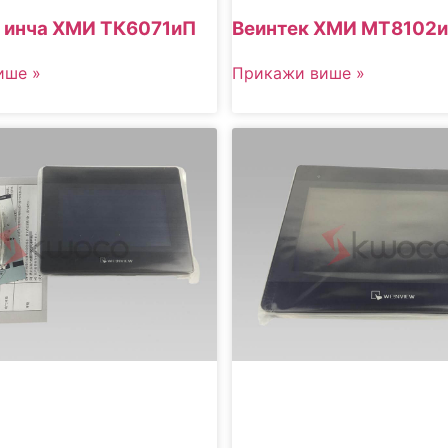
7 инча ХМИ ТК6071иП
Веинтек ХМИ МТ8102и
ише »
Прикажи више »