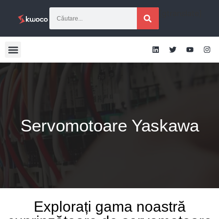
[gtranslate]
Servomotoare Yaskawa
Explorați gama noastră