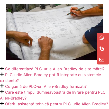
Ce diferențiază PLC-urile Allen-Bradley de alte mărci?
PLC-urile Allen-Bradley pot fi integrate cu sistemele
existente?
Ce gamă de PLC-uri Allen-Bradley furnizați?
Care este timpul dumneavoastră de livrare pentru PLC
Allen-Bradley?
Oferiți asistență tehnică pentru PLC-urile Allen-Bradley?