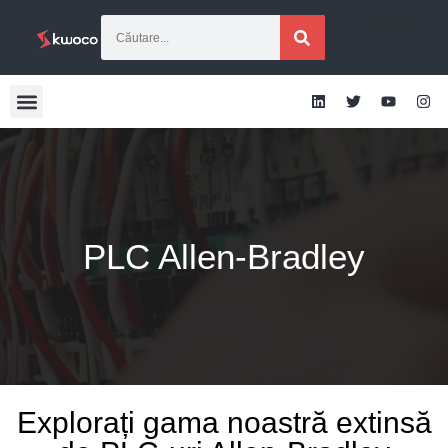
[gtranslate]
PLC Allen-Bradley
Explorați gama noastră extinsă